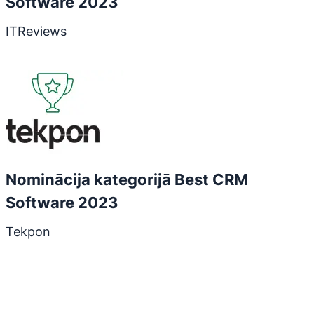
Software 2023
ITReviews
Atveras jaunā logā
Nominācija kategorijā Best CRM
Software 2023
Tekpon