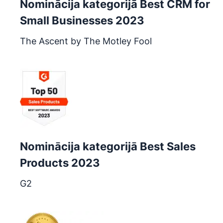
Nominācija kategorijā Best CRM for
Small Businesses 2023
The Ascent by The Motley Fool
Atveras jaunā logā
Nominācija kategorijā Best Sales
Products 2023
G2
Atveras jaunā logā