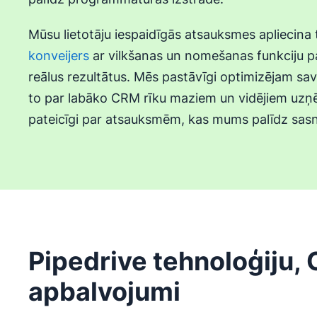
Mūsu lietotāju iespaidīgās atsauksmes apliecina
konveijers
ar vilkšanas un nomešanas funkciju 
reālus rezultātus. Mēs pastāvīgi optimizējam sav
to par labāko CRM rīku maziem un vidējiem uz
pateicīgi par atsauksmēm, kas mums palīdz sasn
Pipedrive tehnoloģiju,
apbalvojumi