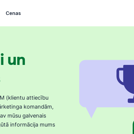
Cenas
i un
s
M (klientu attiecību
ārketinga komandām,
av mūsu galvenais
ūtā informācija mums