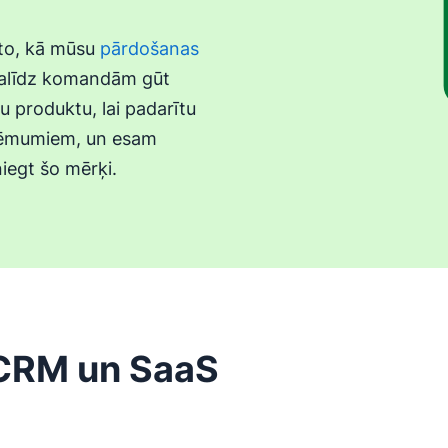
 to, kā mūsu
pārdošanas
palīdz komandām gūt
u produktu, lai padarītu
ņēmumiem, un esam
iegt šo mērķi.
 CRM un SaaS