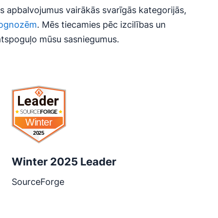
 apbalvojumus vairākās svarīgās kategorijās,
rognozēm
. Mēs tiecamies pēc izcilības un
 atspoguļo mūsu sasniegumus.
Atveras jaunā logā
Winter 2025 Leader
SourceForge
Atveras jaunā logā