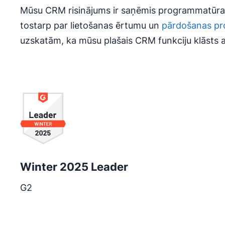
Mūsu CRM risinājums ir saņēmis programmatūras
tostarp par lietošanas ērtumu un
pārdošanas p
uzskatām, ka mūsu plašais CRM funkciju klāsts
Atveras jaunā logā
Winter 2025 Leader
G2
Atveras jaunā logā