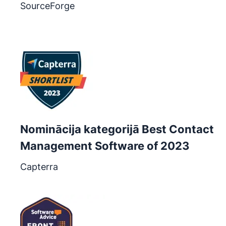
SourceForge
Atveras jaunā logā
Nominācija kategorijā Best Contact
Management Software of 2023
Capterra
Atveras jaunā logā