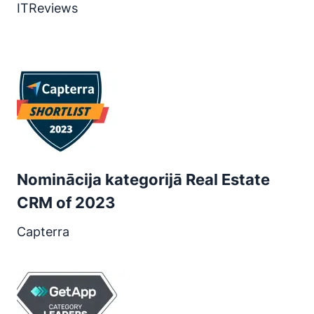
ITReviews
Atveras jaunā logā
Nominācija kategorijā Real Estate
CRM of 2023
Capterra
Atveras jaunā logā