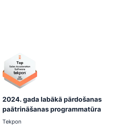
Atveras jaunā logā
2024. gada labākā pārdošanas
paātrināšanas programmatūra
Tekpon
Atveras jaunā logā