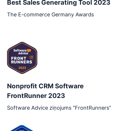
Best Sales Generating Tool 2023
The E-commerce Germany Awards
Atveras jaunā logā
Nonprofit CRM Software
FrontRunner 2023
Software Advice ziņojums “FrontRunners”
Atveras jaunā logā