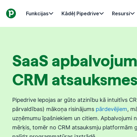
Funkcijas
Kādēļ Pipedrive
Resursi
SaaS apbalvojum
CRM atsauksme
Pipedrive lepojas ar gūto atzinību kā intuitīvs CR
pārvaldības) mākoņa risinājums
pārdevējiem
, m
uzņēmumu īpašniekiem un citiem. Apbalvojumi n
mērķis, tomēr no CRM atsauksmju platformām g
palīdz programmatūras izstrādē.