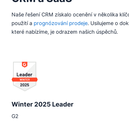
Naše řešení CRM získalo ocenění v několika klíč
použití a
prognózování prodeje
. Usilujeme o do
které nabízíme, je odrazem našich úspěchů.
Otevře se v novém okně
Winter 2025 Leader
G2