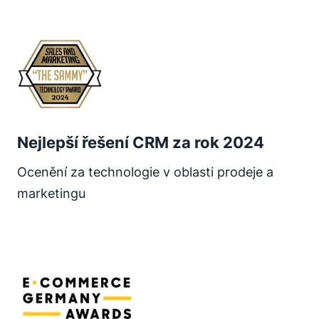
Otevře se v novém okně
Nejlepší řešení CRM za rok 2024
Ocenění za technologie v oblasti prodeje a
marketingu
Otevře se v novém okně