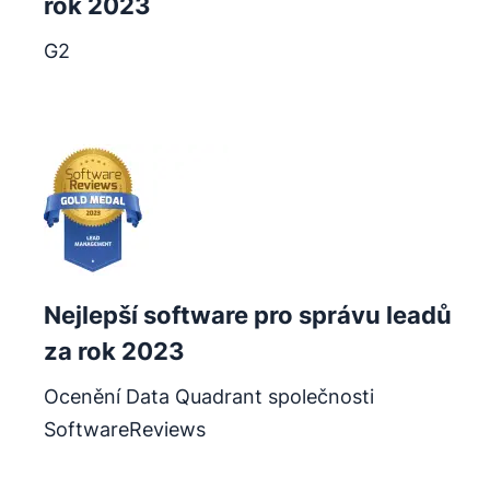
rok 2023
G2
Otevře se v novém okně
Nejlepší software pro správu leadů
za rok 2023
Ocenění Data Quadrant společnosti
SoftwareReviews
Otevře se v novém okně