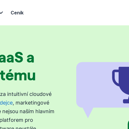
Ceník
aaS a
stému
za intuitivní cloudové
dejce
, marketingové
ce nejsou naším hlavním
 platforem pro
tware neustále