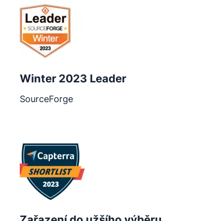
Winter 2023 Leader
SourceForge
Otevře se v novém okně
Zařazení do užšího výběru