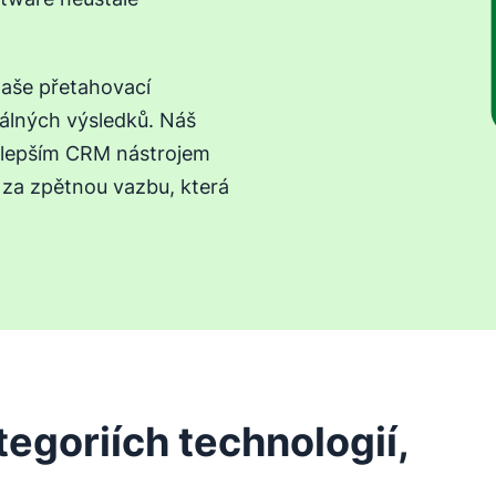
naše přetahovací
lných výsledků. Náš
ejlepším CRM nástrojem
 za zpětnou vazbu, která
egoriích technologií,