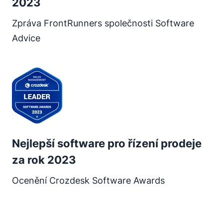
2023
Zpráva FrontRunners společnosti Software
Advice
Otevře se v novém okně
Nejlepší software pro řízení prodeje
za rok 2023
Ocenění Crozdesk Software Awards
Otevře se v novém okně