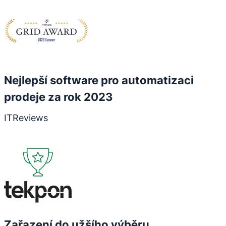
Nejlepší software pro automatizaci
prodeje za rok 2023
ITReviews
Otevře se v novém okně
Zařazení do užšího výběru