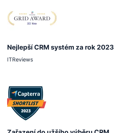
Nejlepší CRM systém za rok 2023
ITReviews
Otevře se v novém okně
Zařazení do užšího výběru CRM