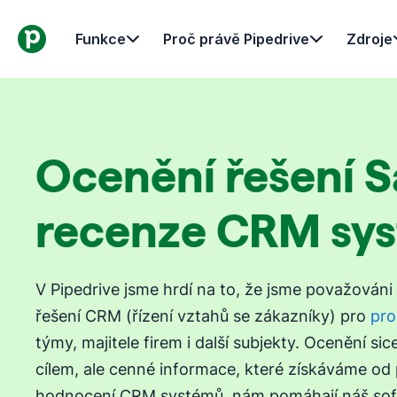
Funkce
Proč právě Pipedrive
Zdroje
Ocenění řešení S
recenze CRM sy
V Pipedrive jsme hrdí na to, že jsme považováni 
řešení CRM (řízení vztahů se zákazníky) pro
pro
týmy, majitele firem i další subjekty. Ocenění si
cílem, ale cenné informace, které získáváme od
hodnocení CRM systémů, nám pomáhají náš sof