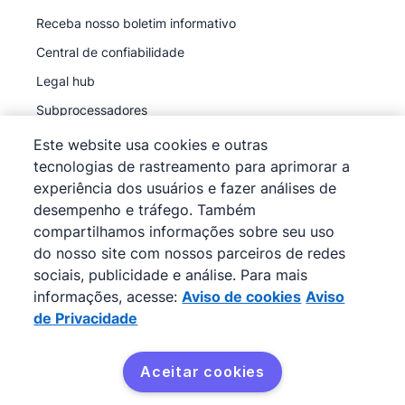
Receba nosso boletim informativo
Central de confiabilidade
Legal hub
Subprocessadores
Este website usa cookies e outras
tecnologias de rastreamento para aprimorar a
experiência dos usuários e fazer análises de
desempenho e tráfego. Também
©
2026
Pipedrive
compartilhamos informações sobre seu uso
Pipedrive
Termos de Serviço
do nosso site com nossos parceiros de redes
Pipedrive
sociais, publicidade e análise. Para mais
Aviso de Privacidade
informações, acesse:
Aviso de cookies
Aviso
Mapa do site
de Privacidade
Aviso de cookies
Preferências de cookies
Aceitar cookies
O Pipedrive é um CRM de vendas baseado na web.