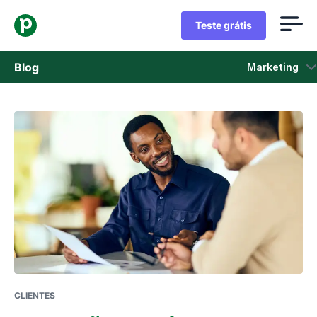
Teste grátis
Blog
Marketing
Vendas
Marketing
Atualizações de Produtos
Estudos de caso
Abre em uma nova janela
CLIENTES