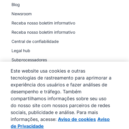
Blog
Newsroom
Receba nosso boletim informativo
Receba nosso boletim informativo
Central de confiabilidade
Legal hub
Subprocessadores
Este website usa cookies e outras
tecnologias de rastreamento para aprimorar a
experiência dos usuários e fazer análises de
desempenho e tráfego. Também
©
2026
Pipedrive
compartilhamos informações sobre seu uso
Pipedrive
Termos de Serviço
do nosso site com nossos parceiros de redes
Pipedrive
sociais, publicidade e análise. Para mais
Aviso de Privacidade
informações, acesse:
Aviso de cookies
Aviso
Mapa do site
de Privacidade