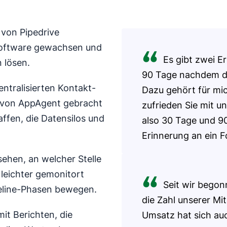
 von Pipedrive
Software gewachsen und
Es gibt zwei E
 lösen.
90 Tage nachdem de
entralisierten Kontakt-
Dazu gehört für mi
n von AppAgent gebracht
zufrieden Sie mit un
affen, die Datensilos und
also 30 Tage und 9
Erinnerung an ein F
sehen, an welcher Stelle
 leichter gemonitort
Seit wir begon
peline-Phasen bewegen.
die Zahl unserer Mi
it Berichten, die
Umsatz hat sich auc