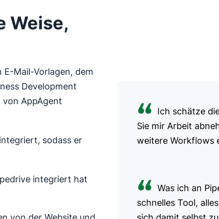
e Weise,
en E-Mail-Vorlagen, dem
siness Development
w von AppAgent
Ich schätze die
Sie mir Arbeit abn
ntegriert, sodass er
weitere Workflows e
edrive integriert hat
Was ich an Piped
schnelles Tool, alle
en von der Website und
sich damit selbst zu