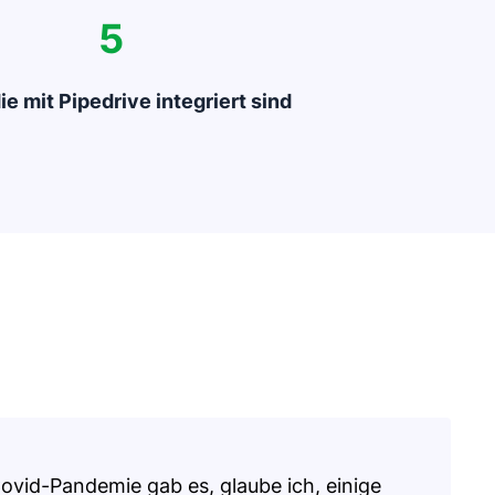
5
ie mit Pipedrive integriert sind
vid-Pandemie gab es, glaube ich, einige