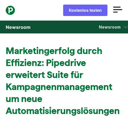
Kostenlos testen
Newsroom
Newsroom
Pressemitteilungen
Marketingerfolg durch
Vertriebseinblicke und -berichte
Effizienz: Pipedrive
Pressemappe
erweitert Suite für
Kampagnenmanagement
Pressekontakte
um neue
Medienspiegel
Automatisierungslösungen