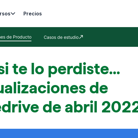
rsos
Precios
nes de Producto
Casos de estudio
Se abre en una nueva ventana
si te lo perdiste...
ualizaciones de
drive de abril 202