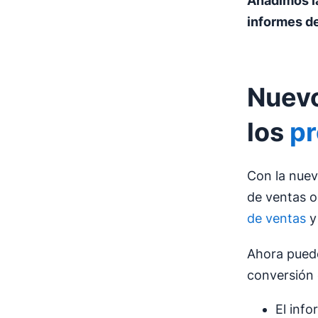
Añadimos l
informes d
Nuevo
los
p
Con la nuev
de ventas o
de ventas
y
Ahora puede
conversión 
El inf