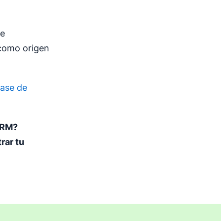
de
 como origen
base de
CRM?
rar tu