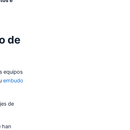
tos e
o de
s equipos
su
embudo
jes de
:
e han