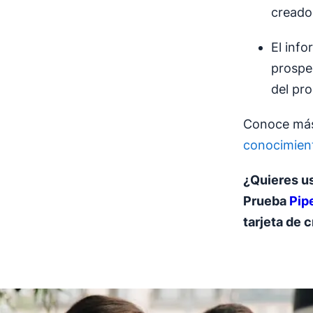
creado
El inf
prospec
del pr
Conoce más
conocimien
¿Quieres u
Prueba
Pip
tarjeta de c