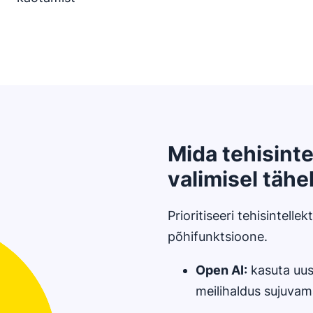
Mida tehisinte
valimisel tähe
Prioritiseeri tehisintelle
põhifunktsioone.
Open AI
:
kasuta uusi
meilihaldus sujuvam