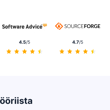
4.7
/5
4.5
/5
4.7/5
4.5/5
ööriista