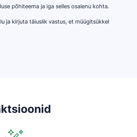
luse põhiteema ja iga selles osalenu kohta.
u ja kirjuta täiuslik vastus, et müügitsükkel
nktsioonid
Avaneb uues aknas