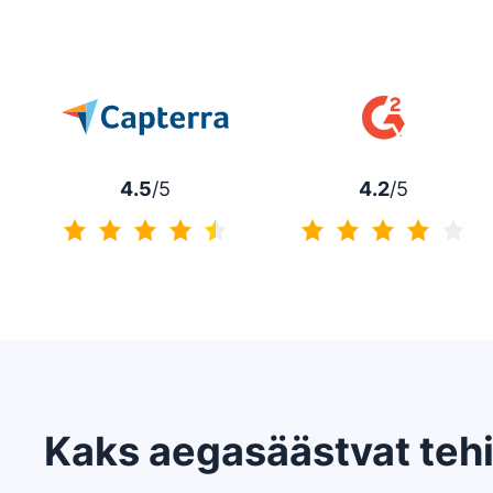
4.5
/5
4.2
/5
4.5/5
4.2/5
Kaks aegasäästvat tehis