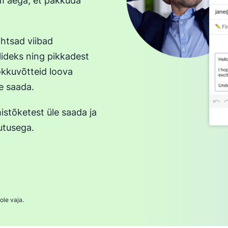
m aega, et pakkuda
ihtsad viibad
lideks ning pikkadest
kokkuvõtteid loova
de saada.
amistõketest üle saada ja
utusega.
ole vaja.