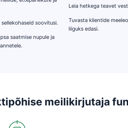
Leia hetkega teavet vest
Tuvasta klientide meeleol
 sellekohaseid soovitusi.
liiguks edasi.
psa saatmise nupule ja
sannetele.
ktipõhise meilikirjutaja fu
Avaneb uues aknas