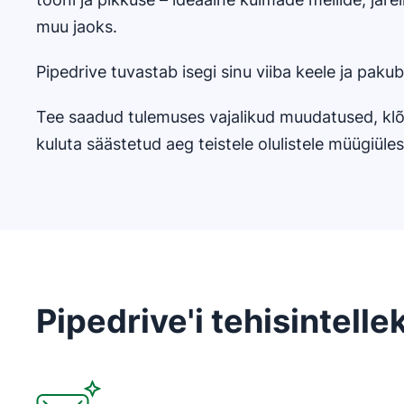
muu jaoks.
Pipedrive tuvastab isegi sinu viiba keele ja pakub
Tee saadud tulemuses vajalikud muudatused, klõ
kuluta säästetud aeg teistele olulistele müügiüle
Pipedrive'i tehisintelle
Avaneb uues aknas