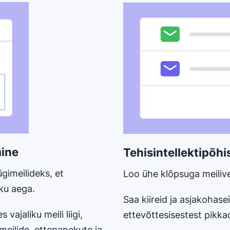
Avaneb uues aknas
mine
Tehisintellektipõh
imeilideks, et
Loo ühe klõpsuga meilives
ku aega.
Saa kiireid ja asjakohase
vajaliku meili liigi,
ettevõttesisestest pikkad
lmeilide, ettepanekute ja