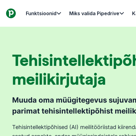
Funktsioonid
Miks valida Pipedrive
K
Tehisintellektipõ
meilikirjutaja
Muuda oma müügitegevus sujuvam
parimat tehisintellektipõhist meilik
Tehisintellektipõhised (AI) meilitööriistad kiire