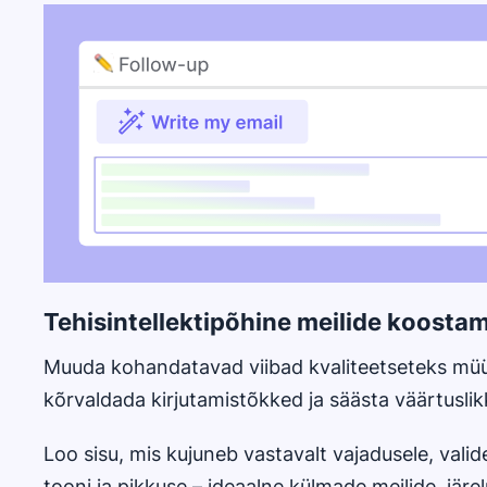
Avaneb uues aknas
Tehisintellektipõhine meilide koosta
Muuda kohandatavad viibad kvaliteetseteks müüg
kõrvaldada kirjutamistõkked ja säästa väärtuslik
Loo sisu, mis kujuneb vastavalt vajadusele, valides 
tooni ja pikkuse – ideaalne külmade meilide, järe