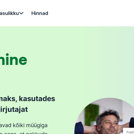
asulikku
Hinnad
hine
aks, kasutades
irjutajat
ndavad kõiki müügiga