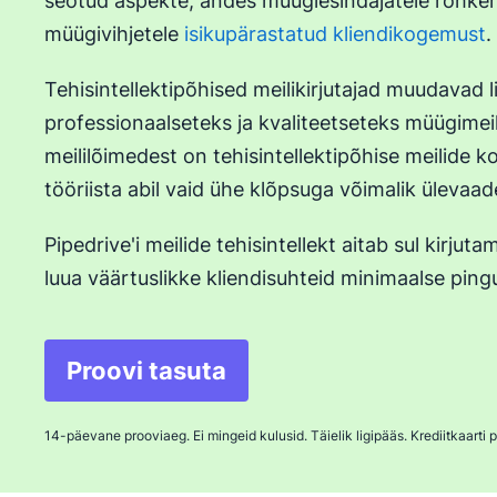
seotud aspekte, andes müügiesindajatele rohke
müügivihjetele
isikupärastatud kliendikogemust
.
Tehisintellektipõhised meilikirjutajad muudavad l
professionaalseteks ja kvaliteetseteks müügimei
meililõimedest on tehisintellektipõhise meilide 
tööriista abil vaid ühe klõpsuga võimalik ülevaa
Pipedrive'i meilide tehisintellekt aitab sul kirjut
luua väärtuslikke kliendisuhteid minimaalse ping
Proovi tasuta
Avaneb uues aknas
14-päevane prooviaeg. Ei mingeid kulusid. Täielik ligipääs. Krediitkaarti p