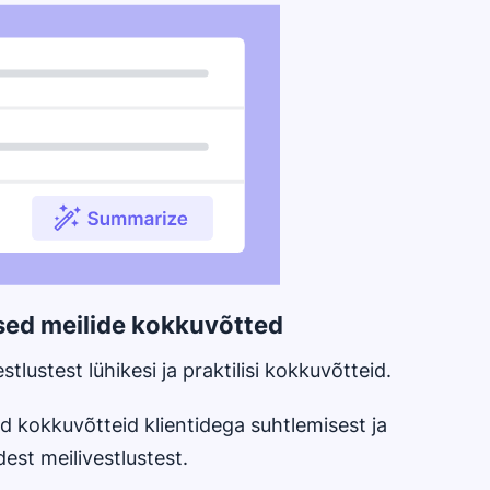
ised meilide kokkuvõtted
tlustest lühikesi ja praktilisi kokkuvõtteid.
id kokkuvõtteid klientidega suhtlemisest ja
est meilivestlustest.