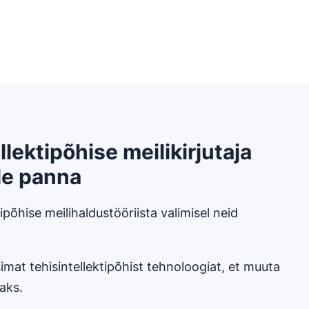
llektipõhise meilikirjutaja
le panna
ktipõhise meilihaldustööriista valimisel neid
mat tehisintellektipõhist tehnoloogiat, et muuta
aks.