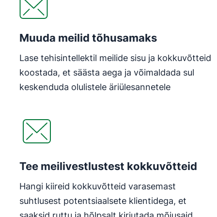
Muuda meilid tõhusamaks
Lase tehisintellektil meilide sisu ja kokkuvõtteid
koostada, et säästa aega ja võimaldada sul
keskenduda olulistele äriülesannetele
Avaneb uues aknas
Tee meilivestlustest kokkuvõtteid
Hangi kiireid kokkuvõtteid varasemast
suhtlusest potentsiaalsete klientidega, et
saaksid ruttu ja hõlpsalt kirjutada mõjusaid