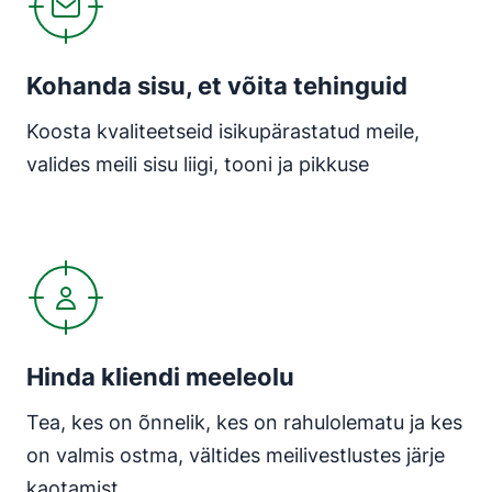
Kohanda sisu, et võita tehinguid
Koosta kvaliteetseid isikupärastatud meile,
valides meili sisu liigi, tooni ja pikkuse
Avaneb uues aknas
Hinda kliendi meeleolu
Tea, kes on õnnelik, kes on rahulolematu ja kes
on valmis ostma, vältides meilivestlustes järje
kaotamist