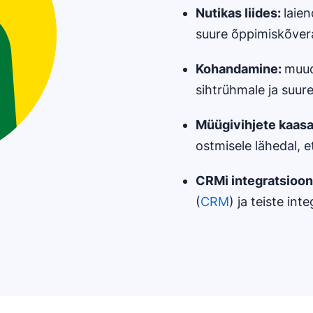
Nutikas liides:
laie
suure õppimiskõver
Kohandamine:
muud
sihtrühmale ja suur
Müügivihjete kaas
ostmisele lähedal, e
CRMi
integratsioon
(
CRM
) ja teiste in