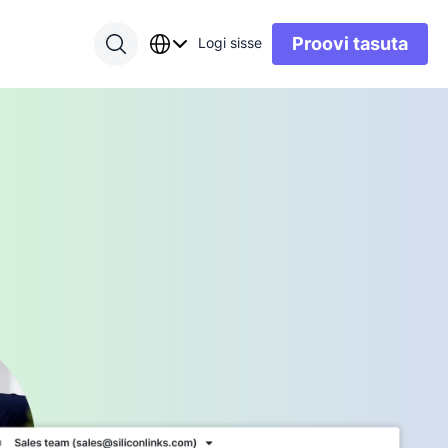
Proovi tasuta
Logi sisse