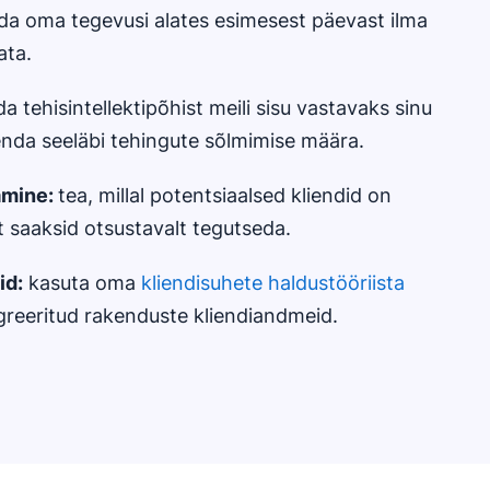
nda oma tegevusi alates esimesest päevast ilma
ata.
a tehisintellektipõhist meili sisu vastavaks sinu
enda seeläbi tehingute sõlmimise määra.
amine:
tea, millal potentsiaalsed kliendid on
t saaksid otsustavalt tegutseda.
id
:
kasuta oma
kliendisuhete haldustööriista
tegreeritud rakenduste kliendiandmeid.