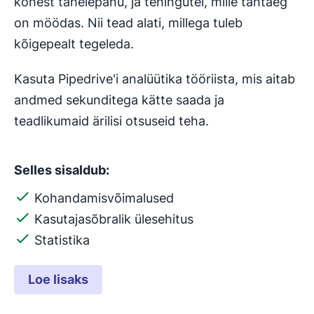
kohest tähelepanu, ja tehingutel, mille tähtaeg
on möödas. Nii tead alati, millega tuleb
kõigepealt tegeleda.
Kasuta Pipedrive'i analüütika tööriista, mis aitab
andmed sekunditega kätte saada ja
teadlikumaid ärilisi otsuseid teha.
Selles sisaldub:
Kohandamisvõimalused
Kasutajasõbralik ülesehitus
Statistika
Loe lisaks