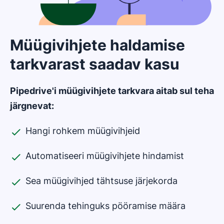
Müügivihjete haldamise
tarkvarast saadav kasu
Pipedrive'i müügivihjete tarkvara aitab sul teha
järgnevat:
Hangi rohkem müügivihjeid
Automatiseeri müügivihjete hindamist
Sea müügivihjed tähtsuse järjekorda
Suurenda tehinguks pööramise määra