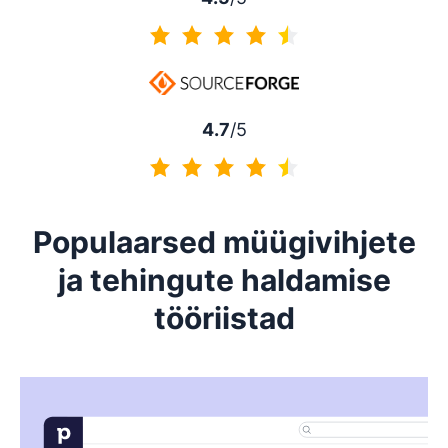
4.5/5
4.7
/5
4.7/5
Populaarsed müügivihjete
ja tehingute haldamise
tööriistad