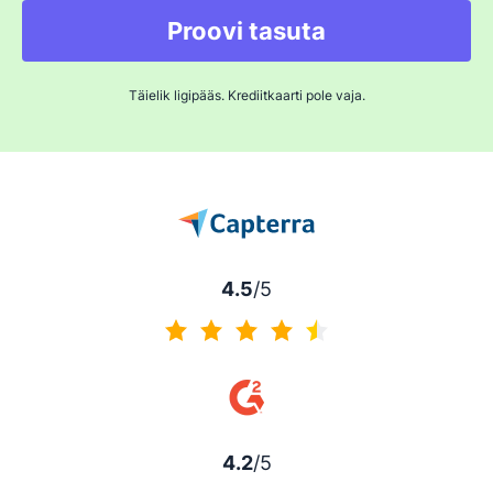
Proovi tasuta
Täielik ligipääs. Krediitkaarti pole vaja.
4.5
/5
4.5/5
4.2
/5