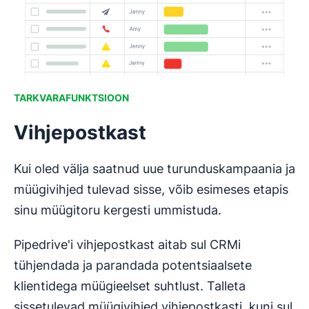
TARKVARAFUNKTSIOON
Vihjepostkast
Kui oled välja saatnud uue turunduskampaania ja
müügivihjed tulevad sisse, võib esimeses etapis
sinu müügitoru kergesti ummistuda.
Pipedrive'i vihjepostkast aitab sul CRMi
tühjendada ja parandada potentsiaalsete
klientidega müügieelset suhtlust. Talleta
sissetulevad müügivihjed vihjepostkasti, kuni sul