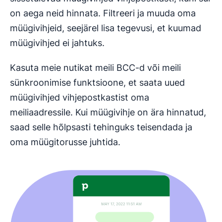
on aega neid hinnata. Filtreeri ja muuda oma
müügivihjeid, seejärel lisa tegevusi, et kuumad
müügivihjed ei jahtuks.
Kasuta meie nutikat meili BCC-d või meili
sünkroonimise funktsioone, et saata uued
müügivihjed vihjepostkastist oma
meiliaadressile. Kui müügivihje on ära hinnatud,
saad selle hõlpsasti tehinguks teisendada ja
oma müügitorusse juhtida.