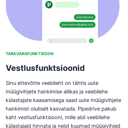
TARKVARAFUNKTSIOON
Vestlusfunktsioonid
Sinu ettevõtte veebileht on tähtis uute
müügivihjete hankimise allikas ja veebilehe
külastajate kaasamisega saad uute müügivihjete
hankimist oluliselt kasvatada. Pipedrive pakub
kaht vestlusfunktsiooni, mille abil veebilehe
külastajaid hinnata ja neist kuumad müügivihjed