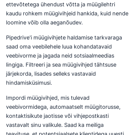
ettevõtetega ühendust võtta ja müügilehtri
kaudu rohkem müügivihjeid hankida, kuid nende
loomine võib olla aeganõudev.
Pipedrive'i müügivihjete haldamise tarkvaraga
saad oma veebilehele luua kohandatavaid
veebivorme ja jagada neid sotsiaalmeedias
lingiga. Filtreeri ja sea müügivihjed tähtsuse
järjekorda, lisades selleks vastavaid
hindamisküsimusi.
Impordi müügivihjed, mis tulevad
veebivormidega, automaatselt müügitorusse,
kontaktisikute jaotisse või vihjepostkasti
vastavalt sinu valikule. Saad ka meiliga
teavituse, et potentsiaalsete klientidega uuesti