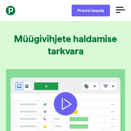
Proovi tasuta
Müügivihjete haldamise
tarkvara