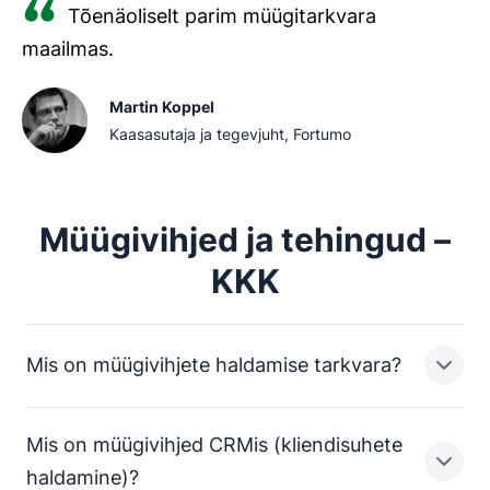
Tõenäoliselt parim müügitarkvara
maailmas.
Martin Koppel
Kaasasutaja ja tegevjuht, Fortumo
Müügivihjed ja tehingud –
KKK
Mis on müügivihjete haldamise tarkvara?
Mis on müügivihjed CRMis (kliendisuhete
Müügivihjete haldamise tarkvara sisaldab funktsioone,
haldamine)?