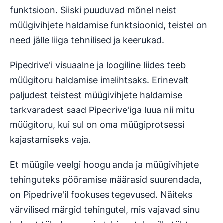
funktsioon. Siiski puuduvad mõnel neist
müügivihjete haldamise funktsioonid, teistel on
need jälle liiga tehnilised ja keerukad.
Pipedrive'i visuaalne ja loogiline liides teeb
müügitoru haldamise imelihtsaks. Erinevalt
paljudest teistest müügivihjete haldamise
tarkvaradest saad Pipedrive'iga luua nii mitu
müügitoru, kui sul on oma müügiprotsessi
kajastamiseks vaja.
Et müügile veelgi hoogu anda ja müügivihjete
tehinguteks pööramise määrasid suurendada,
on Pipedrive'il fookuses tegevused. Näiteks
värvilised märgid tehingutel, mis vajavad sinu