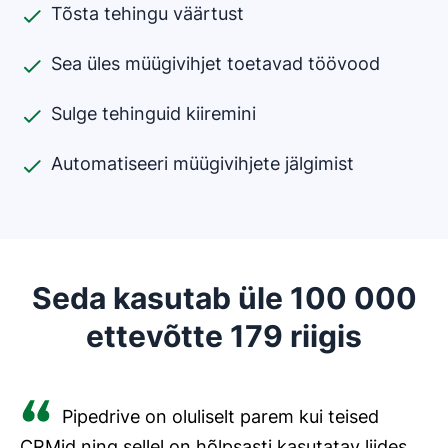
Tõsta tehingu väärtust
Sea üles müügivihjet toetavad töövood
Sulge tehinguid kiiremini
Automatiseeri müügivihjete jälgimist
Seda kasutab üle 100 000
ettevõtte 179 riigis
Pipedrive on oluliselt parem kui teised
CRMid ning sellel on hõlpsasti kasutatav liides.