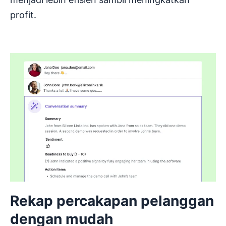
profit.
Rekap percakapan pelanggan
dengan mudah