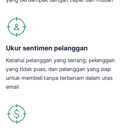
Buka di jendela baru
Ukur sentimen pelanggan
Ketahui pelanggan yang senang, pelanggan
yang tidak puas, dan pelanggan yang siap
untuk membeli tanpa terbenam dalam utas
email
Buka di jendela baru