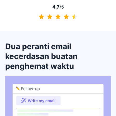
4.7
/5
4.7 dari 5
Dua peranti email
kecerdasan buatan
penghemat waktu