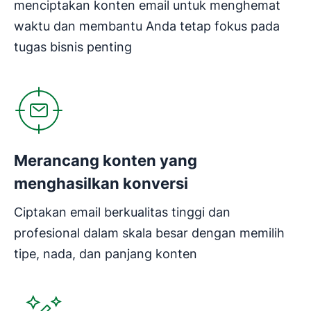
menciptakan konten email untuk menghemat
waktu dan membantu Anda tetap fokus pada
tugas bisnis penting
Buka di jendela baru
Merancang konten yang
menghasilkan konversi
Ciptakan email berkualitas tinggi dan
profesional dalam skala besar dengan memilih
tipe, nada, dan panjang konten
Buka di jendela baru