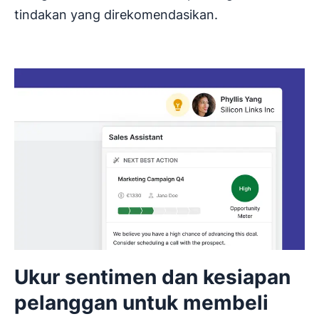
tindakan yang direkomendasikan.
Ukur sentimen dan kesiapan
pelanggan untuk membeli