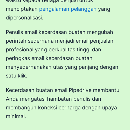
waktu kepada tenaga penjual untuk
menciptakan
pengalaman pelanggan
yang
dipersonalisasi.
Penulis email kecerdasan buatan mengubah
perintah sederhana menjadi email penjualan
profesional yang berkualitas tinggi dan
peringkas email kecerdasan buatan
menyederhanakan utas yang panjang dengan
satu klik.
Kecerdasan buatan email Pipedrive membantu
Anda mengatasi hambatan penulis dan
membangun koneksi berharga dengan upaya
minimal.