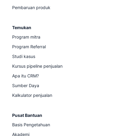
Pembaruan produk
Temukan
Program mitra
Program Referral
Studi kasus
Kursus pipeline penjualan
Apa itu CRM?
Sumber Daya
Kalkulator penjualan
Pusat Bantuan
Basis Pengetahuan
Akademi