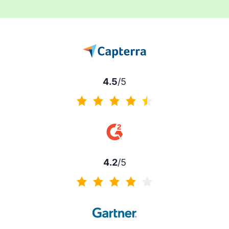
4.5
/5
4.5 dari 5
4.2
/5
4.2 dari 5