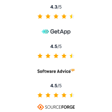
4.3
/5
4.3 dari 5
4.5
/5
4.5 dari 5
4.5
/5
4.5 dari 5