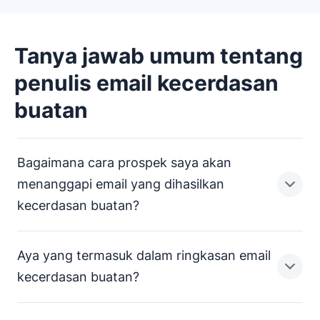
Tanya jawab umum tentang
penulis email kecerdasan
buatan
Bagaimana cara prospek saya akan
menanggapi email yang dihasilkan
kecerdasan buatan?
Aya yang termasuk dalam ringkasan email
Prospek Anda kemungkinan besar akan menanggapi
kecerdasan buatan?
konten
email kecerdasan
buatan dengan baik karena ditulis dengan apik dan