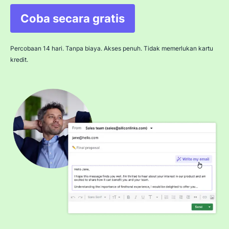
Coba secara gratis
Buka di jendela baru
Percobaan 14 hari. Tanpa biaya. Akses penuh. Tidak memerlukan kartu
kredit.