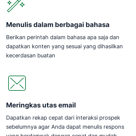
Menulis dalam berbagai bahasa
Berikan perintah dalam bahasa apa saja dan
dapatkan konten yang sesuai yang dihasilkan
kecerdasan buatan
Buka di jendela baru
Meringkas utas email
Dapatkan rekap cepat dari interaksi prospek
sebelumnya agar Anda dapat menulis respons
yang berdampak dengan cepat dan mudah