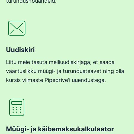
turundusnõuandeid.
Avaneb uues aknas
Uudiskiri
Liitu meie tasuta meiliuudiskirjaga, et saada
väärtuslikku müügi- ja turundusteavet ning olla
kursis viimaste Pipedrive'i uuendustega.
Avaneb uues aknas
Müügi- ja käibemaksukalkulaator