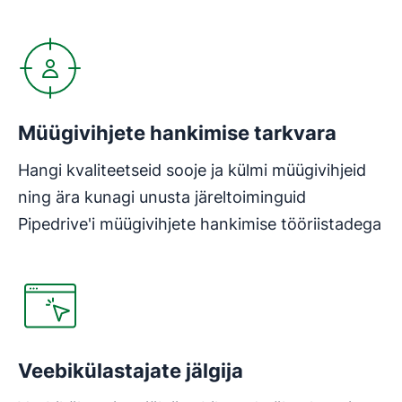
Avaneb uues aknas
Müügivihjete hankimise tarkvara
Hangi kvaliteetseid sooje ja külmi müügivihjeid
ning ära kunagi unusta järeltoiminguid
Pipedrive'i müügivihjete hankimise tööriistadega
Avaneb uues aknas
Veebikülastajate jälgija