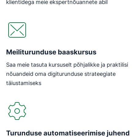
klientidega meie ekspertnõuannete abil
Avaneb uues aknas
Meiliturunduse baaskursus
Saa meie tasuta kursuselt põhjalikke ja praktilisi
nõuandeid oma digiturunduse strateegiate
täiustamiseks
Avaneb uues aknas
Turunduse automatiseerimise juhend