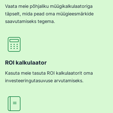
Vaata meie põhjaliku müügikalkulaatoriga
täpselt, mida pead oma müügieesmärkide
saavutamiseks tegema.
Avaneb uues aknas
ROI kalkulaator
Kasuta meie tasuta ROI kalkulaatorit oma
investeeringutasuvuse arvutamiseks.
Avaneb uues aknas