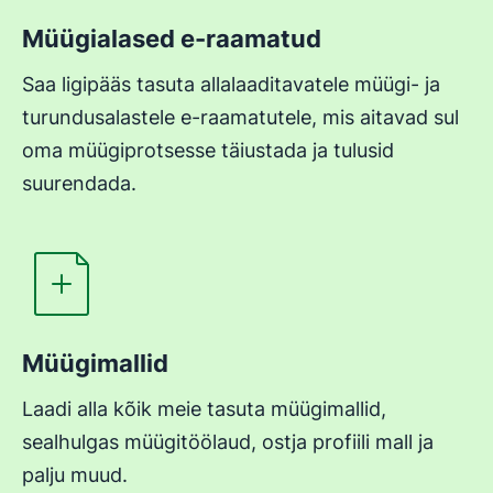
Müügialased e-raamatud
Saa ligipääs tasuta allalaaditavatele müügi- ja
turundusalastele e-raamatutele, mis aitavad sul
oma müügiprotsesse täiustada ja tulusid
suurendada.
Avaneb uues aknas
Müügimallid
Laadi alla kõik meie tasuta müügimallid,
sealhulgas müügitöölaud, ostja profiili mall ja
palju muud.