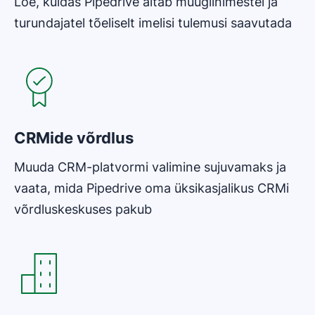
Loe, kuidas Pipedrive aitab müügiinimestel ja
turundajatel tõeliselt imelisi tulemusi saavutada
Avaneb uues aknas
CRMide võrdlus
Muuda CRM-platvormi valimine sujuvamaks ja
vaata, mida Pipedrive oma üksikasjalikus CRMi
võrdluskeskuses pakub
Avaneb uues aknas