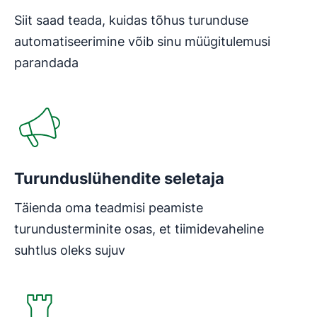
Siit saad teada, kuidas tõhus turunduse
automatiseerimine võib sinu müügitulemusi
parandada
Avaneb uues aknas
Turunduslühendite seletaja
Täienda oma teadmisi peamiste
turundusterminite osas, et tiimidevaheline
suhtlus oleks sujuv
Avaneb uues aknas