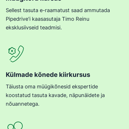
Sellest tasuta e-raamatust saad ammutada
Pipedrive'i kaasasutaja Timo Reinu
eksklusiivseid teadmisi.
Avaneb uues aknas
Külmade kõnede kiirkursus
Täiusta oma müügikõnesid ekspertide
koostatud tasuta kavade, näpunäidete ja
nõuannetega.
Avaneb uues aknas