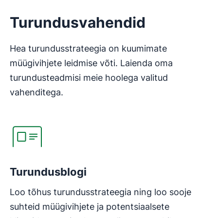
Turundusvahendid
Hea turundusstrateegia on kuumimate
müügivihjete leidmise võti. Laienda oma
turundusteadmisi meie hoolega valitud
vahenditega.
Avaneb uues aknas
Turundusblogi
Loo tõhus turundusstrateegia ning loo sooje
suhteid müügivihjete ja potentsiaalsete