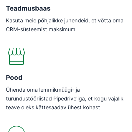
Teadmusbaas
Kasuta meie põhjalikke juhendeid, et võtta oma
CRM-süsteemist maksimum
Avaneb uues aknas
Pood
Ühenda oma lemmikmüügi- ja
turundustööriistad Pipedrive'iga, et kogu vajalik
teave oleks kättesaadav ühest kohast
Avaneb uues aknas