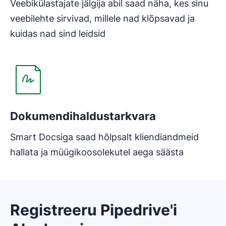
Veebikülastajate jälgija abil saad näha, kes sinu
veebilehte sirvivad, millele nad klõpsavad ja
kuidas nad sind leidsid
Avaneb uues aknas
Dokumendihaldustarkvara
Smart Docsiga saad hõlpsalt kliendiandmeid
hallata ja müügikoosolekutel aega säästa
Registreeru Pipedrive'i