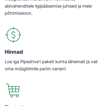
abivahenditele ligipääsemise juhised ja meie
põhimissioon.
Avaneb uues aknas
Hinnad
Loe iga Pipedrive'i paketi kohta lähemalt ja vali
oma müügitiimile parim variant
Avaneb uues aknas