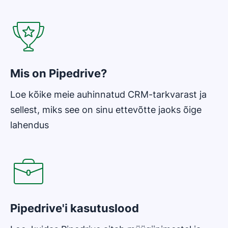
Avaneb uues aknas
Mis on Pipedrive?
Loe kõike meie auhinnatud CRM-tarkvarast ja
sellest, miks see on sinu ettevõtte jaoks õige
lahendus
Avaneb uues aknas
Pipedrive'i kasutuslood