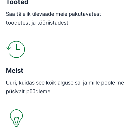
Tooted
Saa täielik ülevaade meie pakutavatest
toodetest ja tööriistadest
Avaneb uues aknas
Meist
Uuri, kuidas see kõik alguse sai ja mille poole me
püsivalt püüdleme
Avaneb uues aknas