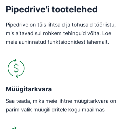
Pipedrive'i tootelehed
Pipedrive on täis lihtsaid ja tõhusaid tööriistu,
mis aitavad sul rohkem tehinguid võita. Loe
meie auhinnatud funktsioonidest lähemalt.
Avaneb uues aknas
Müügitarkvara
Saa teada, miks meie lihtne müügitarkvara on
parim valik müügiliidritele kogu maailmas
Avaneb uues aknas