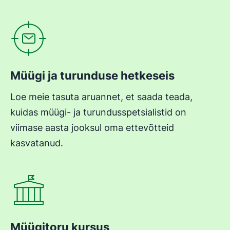
Avaneb uues aknas
Müügi ja turunduse hetkeseis
Loe meie tasuta aruannet, et saada teada,
kuidas müügi- ja turundusspetsialistid on
viimase aasta jooksul oma ettevõtteid
kasvatanud.
Avaneb uues aknas
Müügitoru kursus