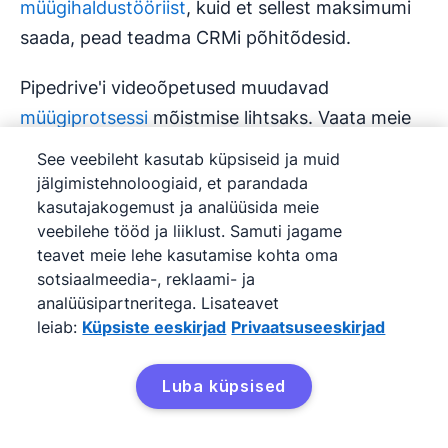
müügihaldustööriist
, kuid et sellest maksimumi
saada, pead teadma CRMi põhitõdesid.
Pipedrive'i videoõpetused muudavad
müügiprotsessi
mõistmise lihtsaks. Vaata meie
põhjalikke videosid eraldi, et saada nõuandeid
See veebileht kasutab küpsiseid ja muid
müügitoru haldamise kohta, või koos tiimiga, et
jälgimistehnoloogiaid, et parandada
kiirendada Pipedrive'i kasutuselevõttu. Täiusta
kasutajakogemust ja analüüsida meie
veebilehe tööd ja liiklust. Samuti jagame
oma
müügioskusi
asjatundlike nõuannete,
teavet meie lehe kasutamise kohta oma
sammsammuliste funktsioonide õpetuste ja
sotsiaalmeedia-, reklaami- ja
müüginippidega.
analüüsipartneritega. Lisateavet
leiab:
Küpsiste eeskirjad
Privaatsuseeskirjad
Registreeri siin
Luba küpsised