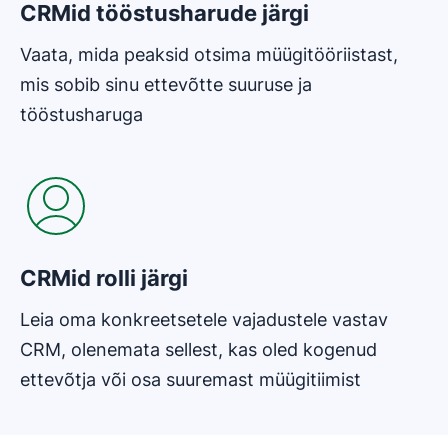
CRMid tööstusharude järgi
Vaata, mida peaksid otsima müügitööriistast,
mis sobib sinu ettevõtte suuruse ja
tööstusharuga
Avaneb uues aknas
CRMid rolli järgi
Leia oma konkreetsetele vajadustele vastav
CRM, olenemata sellest, kas oled kogenud
ettevõtja või osa suuremast müügitiimist