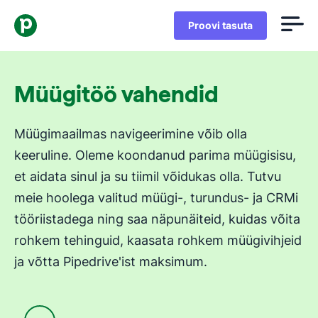
Proovi tasuta
Müügitöö vahendid
Müügimaailmas navigeerimine võib olla
keeruline. Oleme koondanud parima müügisisu,
et aidata sinul ja su tiimil võidukas olla. Tutvu
meie hoolega valitud müügi-, turundus- ja CRMi
tööriistadega ning saa näpunäiteid, kuidas võita
rohkem tehinguid, kaasata rohkem müügivihjeid
ja võtta Pipedrive'ist maksimum.
Avaneb uues aknas