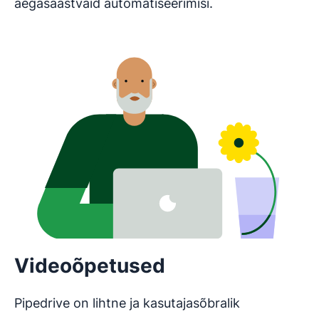
aegasäästvaid automatiseerimisi.
Videoõpetused
Pipedrive on lihtne ja kasutajasõbralik