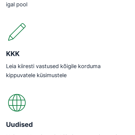
igal pool
Avaneb uues aknas
KKK
Leia kiiresti vastused kõigile korduma
kippuvatele küsimustele
Avaneb uues aknas
Uudised