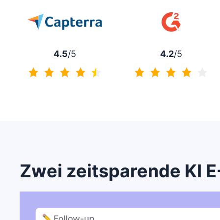
4.5
/5
4.2
/5
4.5 von 5
4.2 von 5
Zwei zeitsparende KI E