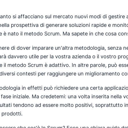
tanto si affacciano sul mercato nuovi modi di gestire
nella prospettiva di generare soluzioni rapide e monito
e è nato il metodo Scrum. Ma sapete in che cosa con
mere di dover imparare un'altra metodologia, senza 
rà davvero utile per la vostra azienda o il vostro pro
e il metodo Scrum è adattivo. In altre parole, può ess
 diversi contesti per raggiungere un miglioramento co
dologia in effetti può richiedere una certa applicazi
 fase iniziale. Ma credetemi: una volta inserita nella v
isultati tendono ad essere molto positivi, soprattutto in
 prodotti.
noscere che cos'è lo Scrum? Ecco una chiara guida det