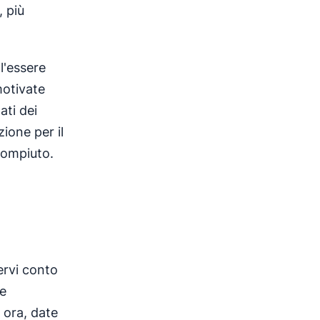
, più
l'essere
motivate
ati dei
zione per il
compiuto.
ervi conto
ne
r ora, date