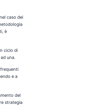
nel caso dei
 metodologia
i, è
n ciclo di
 ad una.
 frequenti
acendo e a
damento del
e strategia