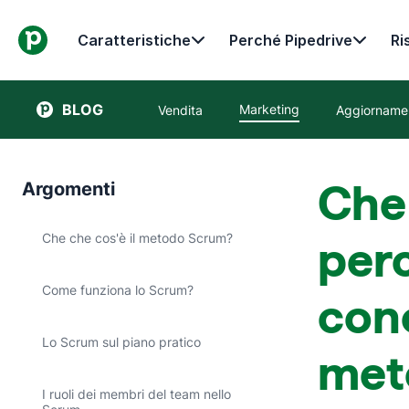
Caratteristiche
Perché Pipedrive
Ri
BLOG
Marketing
Vendita
Aggiornamen
Che 
Argomenti
Che che cos'è il metodo Scrum?
per
Come funziona lo Scrum?
con
Lo Scrum sul piano pratico
met
I ruoli dei membri del team nello