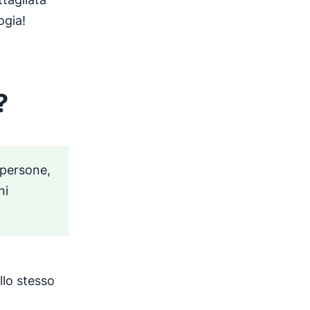
ogia!
?
 persone,
ni
llo stesso