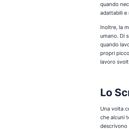
quando neces
adattabili 
Inoltre, la
umano. Di s
quando lavo
propri picco
lavoro svol
Lo Sc
Una volta c
che alcuni 
descrivono l