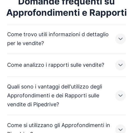
Domande frequenti su
Approfondimenti e Rapporti
Come trovo utili informazioni d dettaglio
per le vendite?
Come analizzo i rapporti sulle vendite?
La funzionalità Approfondimenti delle vendite di
Pipedrive ti consente di creare rapporti personalizzati,
in modo che il tuo team di vendita conosca ciò che ha
Quali sono i vantaggi dell'utilizzo degli
realizzato e ciò che resta invece da perfezionare.
Con i rapporti sulle vendite personalizzabili di
Approfondimenti e dei Rapporti sulle
Guarda
per saperne di più.
Pipedrive, puoi rispondere a qualsiasi domanda
vendite di Pipedrive?
relativa alle vendite, purché tu scelga le metriche e
l'opzione di filtro corrette.
.
Come si utilizzano gli Approfondimenti in
Diversamente da altri CRM, Pipedrive ti offre una