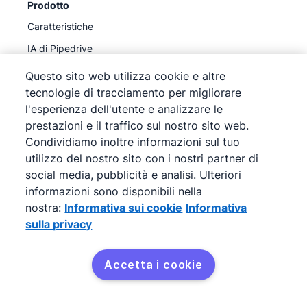
Prodotto
Caratteristiche
IA di Pipedrive
Prezzi
Questo sito web utilizza cookie e altre
tecnologie di tracciamento per migliorare
Integrazioni
l'esperienza dell'utente e analizzare le
API
prestazioni e il traffico sul nostro sito web.
MCP
Condividiamo inoltre informazioni sul tuo
utilizzo del nostro sito con i nostri partner di
Aggiornamenti dei prodotti
social media, pubblicità e analisi. Ulteriori
informazioni sono disponibili nella
Scopri
nostra:
Informativa sui cookie
Informativa
sulla privacy
Programma affiliati
Programma di segnalazione
Accetta i cookie
Casi di studio
Corso sulla pipeline di vendita