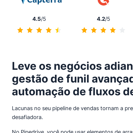
4.5
/5
4.2
/5
4.5 de 5
4.2 de 5
Leve os negócios adia
gestão de funil avança
automação de fluxos de
Lacunas no seu pipeline de vendas tornam a pre
desafiadora.
No Pipedrive, você pode usar elementos de arras