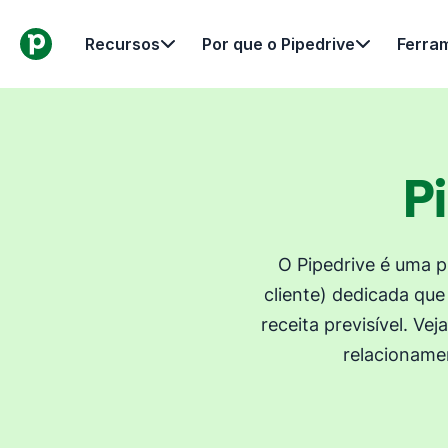
Recursos
Por que o Pipedrive
Ferra
P
O Pipedrive é uma 
cliente) dedicada qu
receita previsível. V
relacioname