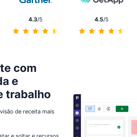
4.3
/5
4.5
/5
4.3 de 5
4.5 de 5
nte com
da e
 trabalho
visão de receita mais
tar e soltar e recursos