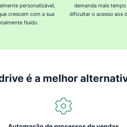
almente personalizável,
demanda mais tempo 
 que crescem com a sua
dificultar o acesso aos
talmente fluido.
drive é a melhor alternati
Abre em uma nova janela
Automação de processos de vendas