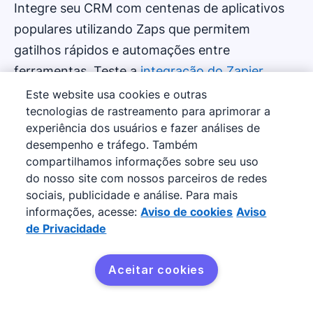
Integre seu CRM com centenas de aplicativos
populares utilizando Zaps que permitem
gatilhos rápidos e automações entre
ferramentas. Teste a
integração do Zapier
.
Este website usa cookies e outras
tecnologias de rastreamento para aprimorar a
experiência dos usuários e fazer análises de
desempenho e tráfego. Também
compartilhamos informações sobre seu uso
do nosso site com nossos parceiros de redes
sociais, publicidade e análise. Para mais
WhatsApp
informações, acesse:
Aviso de cookies
Aviso
de Privacidade
Gerencie conversas com leads e prospectos em
uma plataforma. Atribua conversas a
Aceitar cookies
representantes de vendas e use modelos para
enviar follow ups proativamente com a