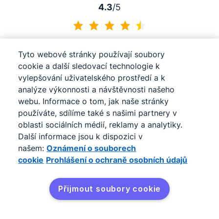
4.3
/5
4.3 z 5
Tyto webové stránky používají soubory
cookie a další sledovací technologie k
vylepšování uživatelského prostředí a k
4.5
/5
analýze výkonnosti a návštěvnosti našeho
webu. Informace o tom, jak naše stránky
používáte, sdílíme také s našimi partnery v
4.5 z 5
oblasti sociálních médií, reklamy a analytiky.
Další informace jsou k dispozici v
našem:
Oznámení o souborech
cookie
Prohlášení o ochraně osobních údajů
4.5
/5
Přijmout soubory cookie
4.5 z 5
Vyzkoušet zdarma