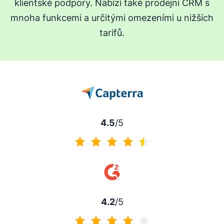
klientské podpory. Nabízí také prodejní CRM s
mnoha funkcemi a určitými omezeními u nižších
tarifů.
4.5
/5
4.5 z 5
4.2
/5