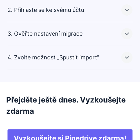
2. Přihlaste se ke svému účtu
Na stránce „Import dat“ v Pipedrive vyberte
„Z jiného
softwaru“,
potom vyberte
„Zoho“
.
3. Ověřte nastavení migrace
Zadejte své přihlašovací údaje do
Zoho
a výběrem
možnosti
„Otestovat připojení“
potvrďte své údaje.
4. Zvolte možnost „Spustit import“
Překontrolujte nastavení migrace. Nástroj Import2
dokáže na základě importovaných dat vytvářet
nástěnky a vlastní pole.
Počkejte, až nástroj Import2 přenese data ze systému
Zoho do vašeho účtu Pipedrive.
Přejděte ještě dnes. Vyzkoušejte
zdarma
Vyzkoušejte si Pipedrive zdarma!