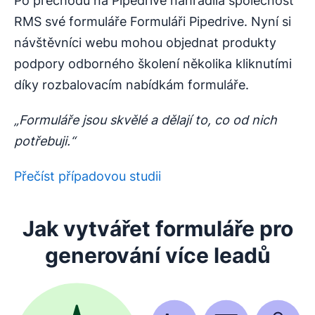
Po přechodu na Pipedrive nahradila společnost
RMS své formuláře Formuláři Pipedrive. Nyní si
návštěvníci webu mohou objednat produkty
podpory odborného školení několika kliknutími
díky rozbalovacím nabídkám formuláře.
„Formuláře jsou skvělé a dělají to, co od nich
potřebuji.“
Přečíst případovou studii
Jak vytvářet formuláře pro
Otevře se v novém okně
generování více leadů