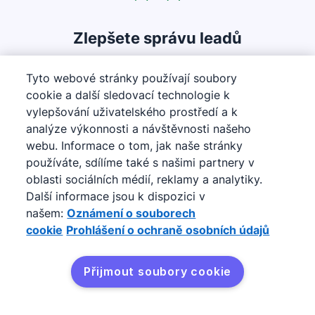
Zlepšete správu leadů
B2B společnosti potřebují od leadů
Tyto webové stránky používají soubory
shromažďovat co nejvíce relevantních
cookie a další sledovací technologie k
informací.
vylepšování uživatelského prostředí a k
analýze výkonnosti a návštěvnosti našeho
Formuláře vám umožní zjistit zájmy a potřeby
webu. Informace o tom, jak naše stránky
používáte, sdílíme také s našimi partnery v
vašich leadů pomocí polí se stručnými dotazy, a
oblasti sociálních médií, reklamy a analytiky.
segmentace a cílení tak bude hračka.
Další informace jsou k dispozici v
Otevře se v novém okně
našem:
Oznámení o souborech
cookie
Prohlášení o ochraně osobních údajů
Přijmout soubory cookie
Vyzkoušet zdarma
Rozšiřte svůj marketing