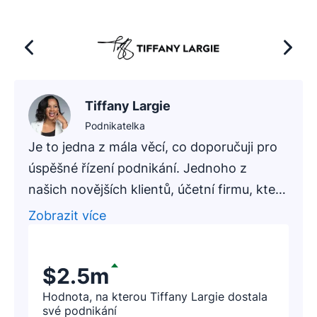
Tiffany Largie
Podnikatelka
Je to jedna z mála věcí, co doporučuji pro
úspěšné řízení podnikání. Jednoho z
našich novějších klientů, účetní firmu, která
je na trhu zhruba 20 let, jsme nechali
Zobrazit více
vyzkoušet vyhledávání potenciálních
klientů přes Pipedrive. Po několika
$2.5m
hodinách nás zástupce firmy kontaktoval
se slovy: „Právě jsem díky Pipedrive navýšil
Hodnota, na kterou Tiffany Largie dostala
své podnikání
naše příjmy o 188 tisíc dolarů!“