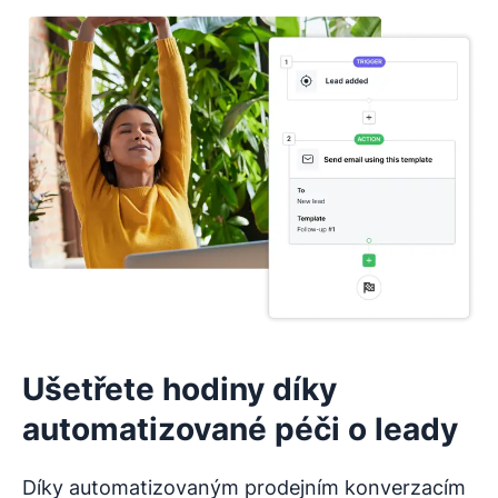
CRM systém jsem už používal(a)
CRM systém jsem ještě nikdy nepoužíval(a)
Ušetřete hodiny díky
automatizované péči o leady
Díky automatizovaným prodejním konverzacím