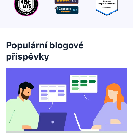
Populární blogové
příspěvky
Otevře se v novém okně