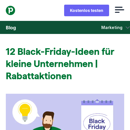
Kostenlos testen
Blog
Marketing
Vertrieb
12 Black-Friday-Ideen für
Marketing
kleine Unternehmen |
Produkt-Updates
Rabattaktionen
Fallstudien
In neuem Fenster öffnen