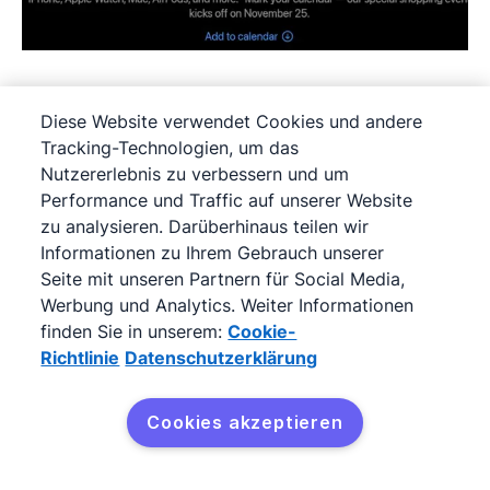
Auch soziale Medien bieten sich für Sneak
Diese Website verwendet Cookies und andere
Tracking-Technologien, um das
Peeks an. Teilen Sie kurze Teaser-Videos oder
Nutzererlebnis zu verbessern und um
Bilder auf Plattformen wie Instagram und
Performance und Traffic auf unserer Website
Facebook und kündigen Sie exklusive Angebote
zu analysieren. Darüberhinaus teilen wir
an, die nur am Black Friday gelten. Solche
Informationen zu Ihrem Gebrauch unserer
Seite mit unseren Partnern für Social Media,
Vorschauen schaffen Spannung und halten Ihre
Werbung und Analytics. Weiter Informationen
Marke in den Köpfen Ihrer Kunden präsent.
finden Sie in unserem:
Cookie-
Richtlinie
Datenschutzerklärung
Cookies akzeptieren
7. Neue
Kostenlos testen
Produkteinführungen