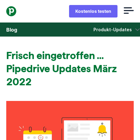
Kostenlos testen
Blog
Produkt-Updates
Vertrieb
Frisch eingetroffen …
Marketing
Pipedrive Updates März
Produkt-Updates
2022
Fallstudien
In neuem Fenster öffnen