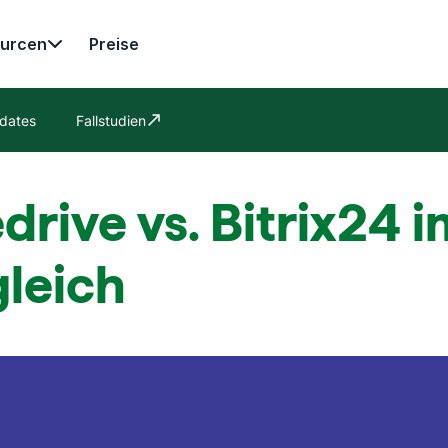
urcen
Preise
dates
Fallstudien
In neuem Fenster öffnen
drive vs. Bitrix24 
gleich