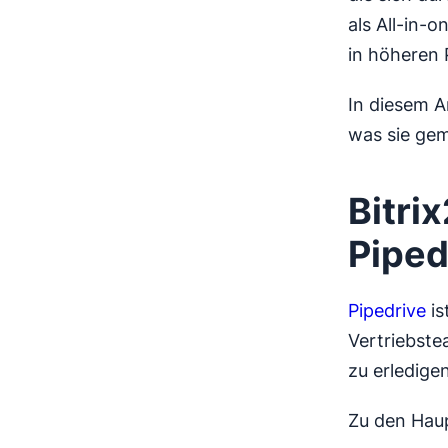
als All-in-o
in höheren 
In diesem A
was sie gem
Bitri
Piped
Pipedrive
is
Vertriebste
zu erledige
Zu den Haup