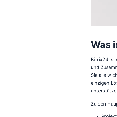
Was i
Bitrix24 is
und Zusamme
Sie alle wi
einzigen Lö
unterstützen
Zu den Haup
Projek