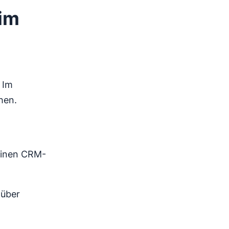
 im
 Im
hen.
seinen CRM-
 über