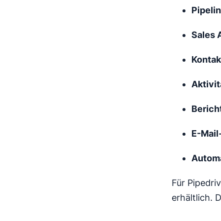
Pipel
Sales 
Konta
Aktivi
Berich
E-Mail
Automa
Für Pipedri
erhältlich.