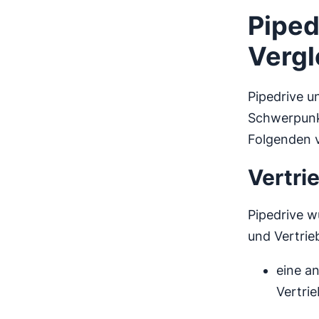
Piped
Vergl
Pipedrive un
Schwerpunkt
Folgenden v
Vertri
Pipedrive w
und Vertrie
eine an
Vertri