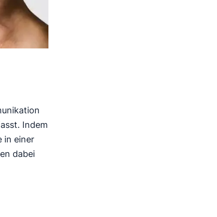
munikation
fasst. Indem
 in einer
men dabei