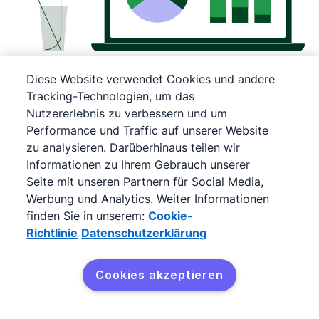
Bewertung von Leads anhand
Diese Website verwendet Cookies und andere
Tracking-Technologien, um das
von Echtzeit-Einblicken
Nutzererlebnis zu verbessern und um
Performance und Traffic auf unserer Website
Leadtracking-Software
im Vertrieb ist
zu analysieren. Darüberhinaus teilen wir
unerlässlich, um den Überblick über Ihre
Informationen zu Ihrem Gebrauch unserer
Seite mit unseren Partnern für Social Media,
Fortschritte zu behalten. Mit den
Einblicken
Werbung und Analytics. Weiter Informationen
von Pipedrive können Sie maßgeschneiderte
finden Sie in unserem:
Cookie-
Berichte erstellen, damit Sie genau wissen, was
Richtlinie
Datenschutzerklärung
Sie geleistet haben und was Sie für die
Erreichung Ihrer Ziele noch tun müssen.
Cookies akzeptieren
Sie können
Einblicke
, Berichte und Dashboards