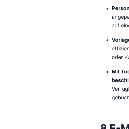
Person
angepa
auf ei
Vorlag
effizi
oder K
Mit To
beschl
Verfüg
gebuch
8 E-M