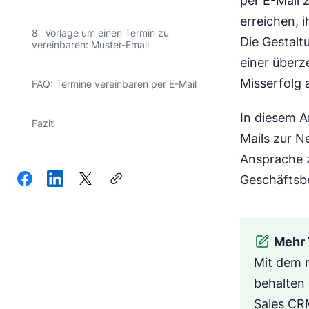
per E-Mail 
erreichen, 
8
Vorlage um einen Termin zu
Die Gestalt
vereinbaren: Muster-Email
einer überz
Misserfolg
FAQ: Termine vereinbaren per E-Mail
In diesem A
Fazit
Mails zur N
Ansprache z
Geschäftsb
Mehr 
Mit dem r
behalten 
Sales CRM