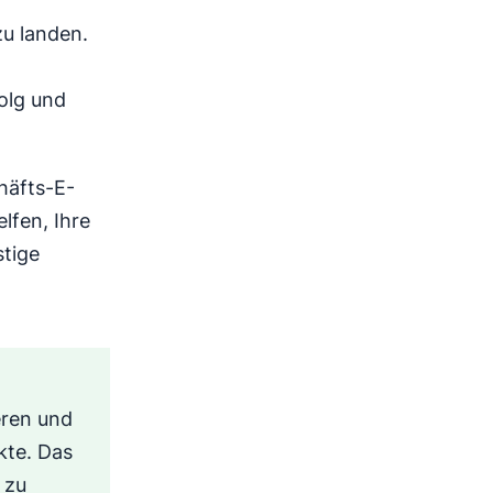
zu landen.
olg und
häfts-E-
lfen, Ihre
stige
eren und
kte. Das
 zu