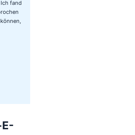
 Ich fand
prochen
n können,
h
-E-