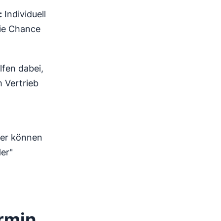
:
Individuell
ie Chance
fen dabei,
m Vertrieb
ler können
er"
rmin