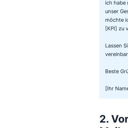
ich habe 
unser Ge
möchte ic
[KPI] zu 
Lassen Si
vereinbar
Beste Gr
[Ihr Nam
2. Vo