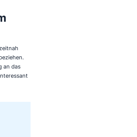
em
zeitnah
beziehen.
g an das
interessant