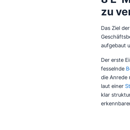
zu ve
Das Ziel de
Geschäftsb
aufgebaut u
Der erste E
fesselnde
B
die Anrede 
laut einer
S
klar strukt
erkennbaren