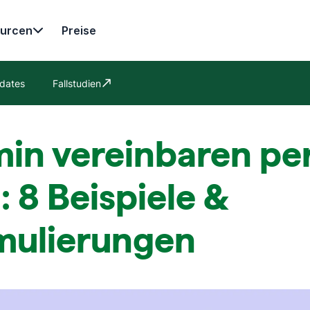
urcen
Preise
dates
Fallstudien
In neuem Fenster öffnen
in vereinbaren per
: 8 Beispiele &
mulierungen