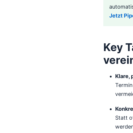
automati
Jetzt Pip
Key T
verei
Klare,
Termina
vermei
Konkre
Statt 
werden