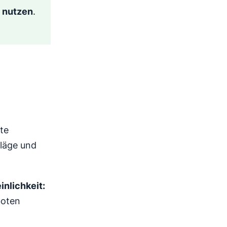
 nutzen
.
te
hläge und
nlichkeit:
boten