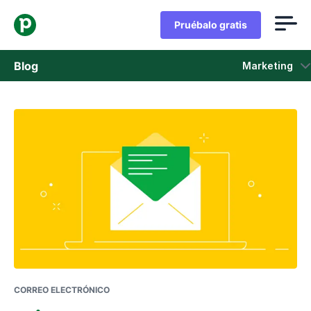
Pruébalo gratis
Blog
Marketing
Ventas
Marketing
Actualizaciones de Producto
Casos de estudio
Se abre en una nueva ventana
CORREO ELECTRÓNICO