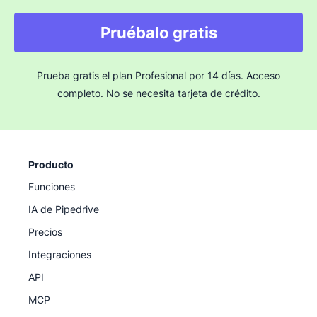
tarifas de onboarding por la configuración
técnica, Pipedrive se enfoca en una interfaz
Pruébalo gratis
limpia y una alta adopción para poner en marcha
rápidamente tu flujo de trabajo integrado.
Prueba gratis el plan Profesional por 14 días. Acceso
completo. No se necesita tarjeta de crédito.
Producto
Funciones
IA de Pipedrive
Precios
Integraciones
API
MCP