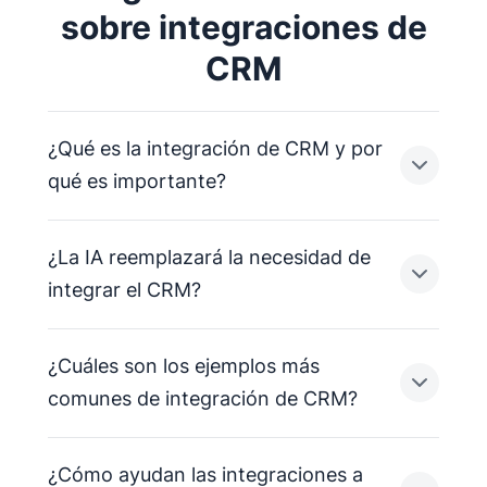
sobre integraciones de
CRM
¿Qué es la integración de CRM y por
qué es importante?
¿La IA reemplazará la necesidad de
La integración de CRM conecta tus aplicaciones
integrar el CRM?
de terceros con tu plataforma de CRM para
sincronizar automáticamente datos y flujos de
¿Cuáles son los ejemplos más
trabajo en todo el stack tecnológico de tu
empresa. Al conectar silos entre herramientas en
La IA no reemplazará al CRM; en cambio, lo
comunes de integración de CRM?
la nube, sistemas heredados y software local, las
transformará de un "archivero pasivo" en un
integraciones eliminan el "cambio de contexto"
"asistente activo" mediante integraciones más
¿Cómo ayudan las integraciones a
que a menudo causa seguimientos perdidos y
profundas. En un futuro cercano, las