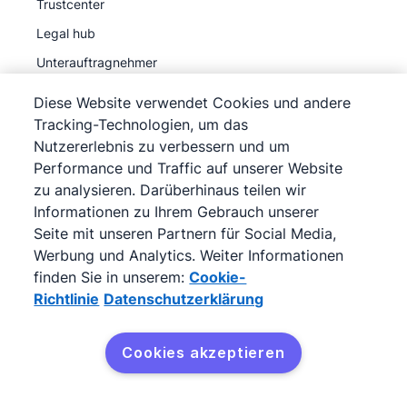
Trustcenter
Legal hub
Unterauftragnehmer
Diese Website verwendet Cookies und andere
Tracking-Technologien, um das
Nutzererlebnis zu verbessern und um
Performance und Traffic auf unserer Website
©
2026
Pipedrive
zu analysieren. Darüberhinaus teilen wir
Pipedrive
Nutzungsbedingungen
Informationen zu Ihrem Gebrauch unserer
Pipedrive
Datenschutzerklärung
Seite mit unseren Partnern für Social Media,
Impressum
Werbung und Analytics. Weiter Informationen
finden Sie in unserem:
Cookie-
Siteübersicht
Richtlinie
Datenschutzerklärung
Cookie-Richtlinie
Cookie-Präferenzen
Cookies akzeptieren
Pipedrive ist ein webbasiertes Verkaufs-CRM.