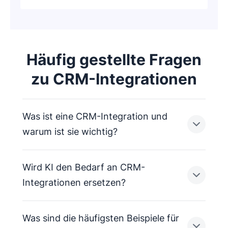
Häufig gestellte Fragen
zu CRM-Integrationen
Was ist eine CRM-Integration und
warum ist sie wichtig?
Wird KI den Bedarf an CRM-
Eine CRM-Integration verbindet Ihre
Integrationen ersetzen?
Drittanbieter-Apps mit Ihrer CRM-Plattform, um
Daten und Workflows in Ihrem gesamten
Was sind die häufigsten Beispiele für
Business-Tech-Stack automatisch zu