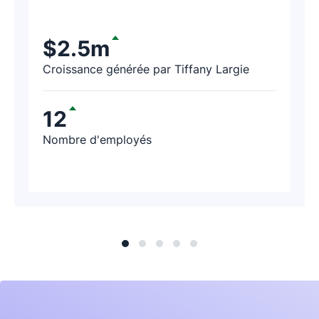
depuis plus de vingt ans – de faire un
exercice de prospection sur Pipedrive.
$2.5m
Quelques heures plus tard, leur
Croissance générée par Tiffany Largie
représentant nous a recontactés : « Je
viens de générer 188 000 $ de chiffre
12
d'affaires grâce à Pipedrive ! »
Nombre d'employés