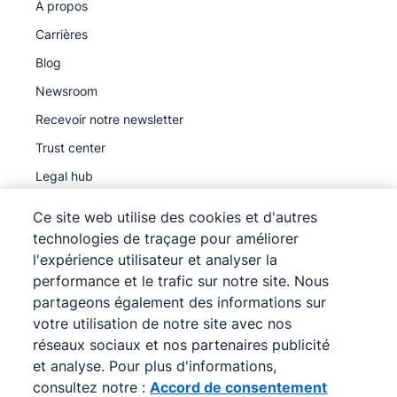
À propos
Carrières
Blog
Newsroom
Recevoir notre newsletter
Trust center
Legal hub
Sous-traitants ultérieurs
Ce site web utilise des cookies et d'autres
technologies de traçage pour améliorer
l'expérience utilisateur et analyser la
performance et le trafic sur notre site. Nous
partageons également des informations sur
©
2026
Pipedrive
votre utilisation de notre site avec nos
Pipedrive
Conditions d'utilisation
réseaux sociaux et nos partenaires publicité
Pipedrive
et analyse. Pour plus d'informations,
Déclaration de confidentialité
consultez notre :
Accord de consentement
Plan du site