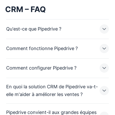
CRM – FAQ
Qu'est-ce que Pipedrive ?
Comment fonctionne Pipedrive ?
Pipedrive est un CRM axé sur le pipeline de vente,
conçu pour aider les PME à gérer leurs prospects,
suivre leurs activités de vente et générer plus
Comment configurer Pipedrive ?
d'affaires.
En un mot, Pipedrive permet aux équipes de vente de
PME de :
En quoi la solution CRM de Pipedrive va-t-
Simplifier les processus et consolider les
Pipedrive est très facile à paramétrer. Pour
elle m'aider à améliorer les ventes ?
données commerciales dans un seul et unique
commencer à
avec notre outil
CRM pour la vente.
CRM, voici un guide rapide :
Pipedrive convient-il aux grandes équipes