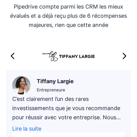
Pipedrive compte parmi les CRM les mieux
évalués et a déjà reçu plus de 6 récompenses
majeures, rien que cette année
Tiffany Largie
Entrepreneure
C’est clairement l’un des rares
investissements que je vous recommande
pour réussir avec votre entreprise. Nous
avons récemment proposé à un nouveau
Lire la suite
client – un cabinet comptable en activité