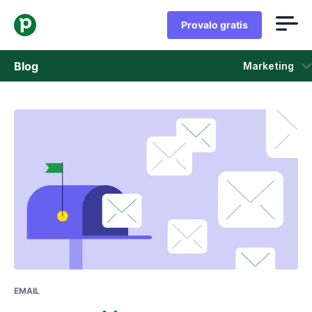
Provalo gratis
Blog
Marketing
Vendita
Marketing
Aggiornamenti di prodotto
Casi di studio
Si apre in una nuova finestra
EMAIL