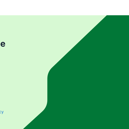
de
acy