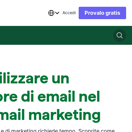
Provalo gratis
Accedi
lizzare un
re di email nel
mail marketing
a e di marketing richiede tempo. Scoprite come