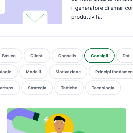
il generatore di email con
produttività.
Básico
Clienti
Conseils
Consigli
Dati
logie
Modelli
Motivazione
Principi fondament
tartups
Strategia
Tattiche
Tecnologia