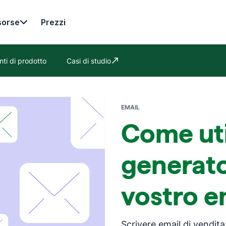
sorse
Prezzi
ti di prodotto
Casi di studio
Si apre in una nuova finestra
EMAIL
Come uti
generato
vostro e
Scrivere email di vendit