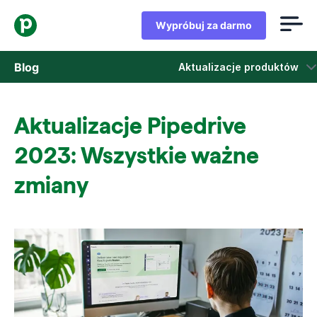
Wypróbuj za darmo
Blog
Aktualizacje produktów
Sprzedaż
Aktualizacje Pipedrive
Marketing
2023: Wszystkie ważne
Aktualizacje produktów
zmiany
Studia przypadków
Otwiera się w nowym oknie