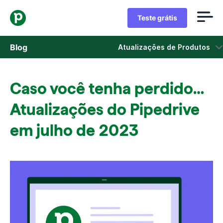
Teste grátis
Blog
Atualizações de Produtos
Vendas
Caso você tenha perdido…
Marketing
Atualizações do Pipedrive
Atualizações de Produtos
em julho de 2023
Estudos de caso
Abre em uma nova janela