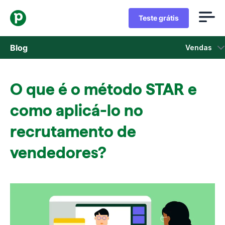
Teste grátis
Blog
Vendas
Vendas
O que é o método STAR e
Marketing
como aplicá-lo no
Atualizações de Produtos
recrutamento de
vendedores?
Estudos de caso
Abre em uma nova janela