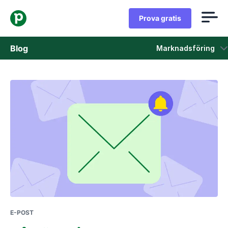
Prova gratis
Blog
Marknadsföring
Försäljning
Marknadsföring
Produkt uppdateringar
Fallstudier
Öppnas i ett nytt fönster
E-POST