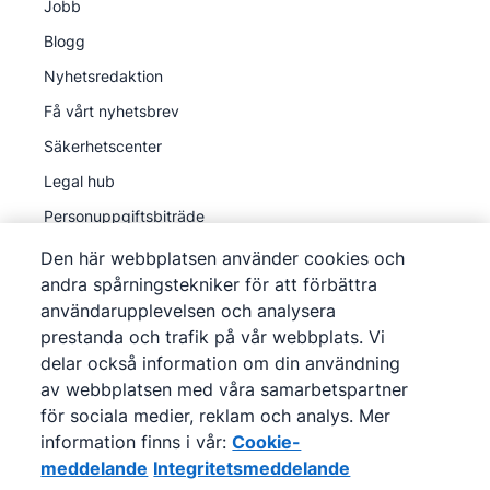
Jobb
Blogg
Nyhetsredaktion
Få vårt nyhetsbrev
Säkerhetscenter
Legal hub
Personuppgiftsbiträde
Den här webbplatsen använder cookies och
andra spårningstekniker för att förbättra
användarupplevelsen och analysera
prestanda och trafik på vår webbplats. Vi
©
2026
Pipedrive
delar också information om din användning
Pipedrive
Användarvillkor
av webbplatsen med våra samarbetspartner
Pipedrive
för sociala medier, reklam och analys. Mer
Integritetsmeddelande
information finns i vår:
Cookie-
Webbplatskarta
meddelande
Integritetsmeddelande
Cookie-meddelande