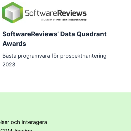
SoftwareReviews’ Data Quadrant
Awards
Bästa programvara för prospekthantering
2023
lser och interagera
a CRM-lösning.