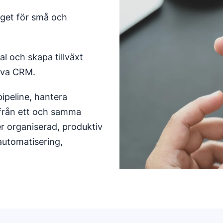
yget för små och
al och skapa tillväxt
tiva CRM.
pipeline, hantera
 från ett och samma
mer organiserad, produktiv
 automatisering,