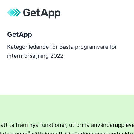
GetApp
Kategoriledande för Bästa programvara för
internförsäljning 2022
 att ta fram nya funktioner, utforma användar­uppleve
ltid av en målsättning: att bli världens mest omtyckt