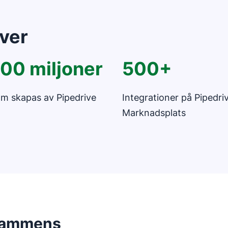
över
100 miljoner
500+
om skapas av Pipedrive
Integrationer på Pipedri
Marknadsplats
grammens