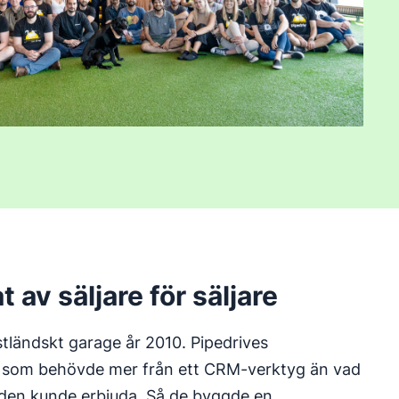
 av säljare för säljare
 estländskt garage år 2010. Pipedrives
e som behövde mer från ett CRM-verktyg än vad
en kunde erbjuda. Så de byggde en