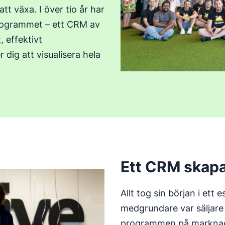
tt växa. I över tio år har
programmet – ett CRM av
, effektivt
 dig att visualisera hela
Ett CRM skapat
Allt tog sin början i ett
medgrundare var säljar
programmen på marknad