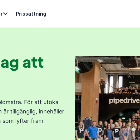
r
Prissättning
ag att
blomstra. För att utöka
 tillgänglig, innehåller
h som lyfter fram