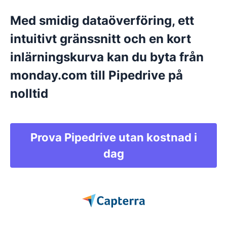
dina data.
Luta dig tillbaka medan dina data överförs från
monday till ditt Pipedrive-konto.
Med smidig dataöverföring, ett
intuitivt gränssnitt och en kort
inlärningskurva kan du byta från
monday.com till Pipedrive på
nolltid
Prova Pipedrive utan kostnad i
dag