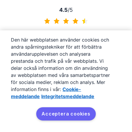
4.5
/5
4.5 av 5
Den här webbplatsen använder cookies och
andra spårningstekniker för att förbättra
användarupplevelsen och analysera
4.5
/5
prestanda och trafik på vår webbplats. Vi
delar också information om din användning
av webbplatsen med våra samarbetspartner
4.5 av 5
för sociala medier, reklam och analys. Mer
information finns i vår:
Cookie-
4.7
/5
meddelande
Integritetsmeddelande
Acceptera cookies
4.7 av 5
Används av över 100 000