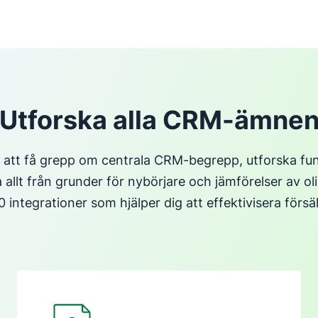
Utforska alla CRM-ämne
 att få grepp om centrala CRM-begrepp, utforska fun
ka allt från grunder för nybörjare och jämförelser av 
 integrationer som hjälper dig att effektivisera försä
Öppnas i ett nytt fönster