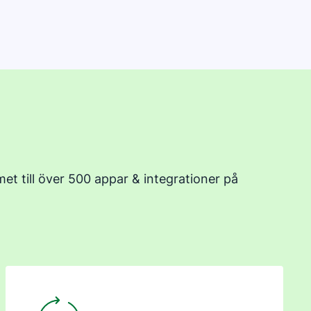
t till över 500 appar & integrationer på
Öppnas i ett nytt fönster