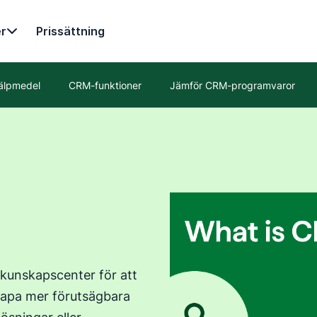
r
Prissättning
älpmedel
CRM-funktioner
Jämför CRM-programvaror
 kunskapscenter för att
skapa mer förutsägbara