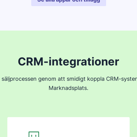
Öppnas i ett nytt fönster
CRM-integrationer
 säljprocessen genom att smidigt koppla CRM-systeme
Marknadsplats.
Öppnas i ett nytt fönster