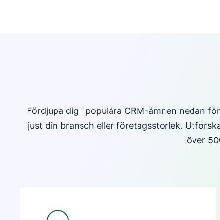
Fördjupa dig i populära CRM-ämnen nedan för
just din bransch eller företagsstorlek. Utfors
över 500
Öppnas i ett nytt fönster