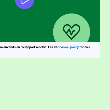
van används en tredjepartscookie. Läs vår
cookie-policy
för mer