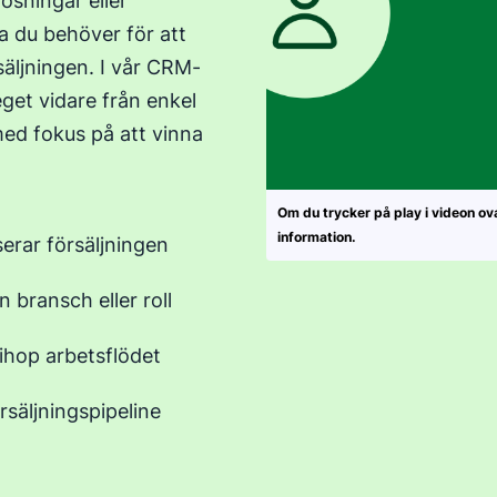
ösningar eller
na du behöver för att
säljningen. I vår CRM-
eget vidare från enkel
med fokus på att vinna
Om du trycker på play i videon o
information.
erar försäljningen
bransch eller roll
ihop arbetsflödet
rsäljningspipeline