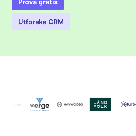
Prova gratis
Öppnas i ett nytt fönster
Utforska CRM
Öppnas i ett nytt fönster