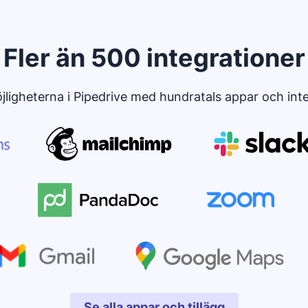
Fler än 500 integrationer
ligheterna i Pipedrive med hundratals appar och int
Se alla appar och tillägg