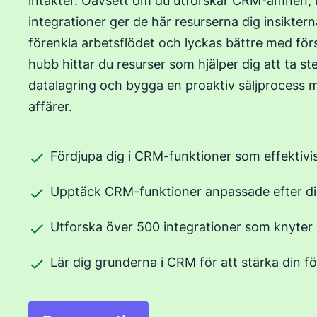
intäkter. Oavsett om du utforskar CRM-ämnen, l
integrationer ger de här resurserna dig insikter
förenkla arbetsflödet och lyckas bättre med för
hubb hittar du resurser som hjälper dig att ta st
datalagring och bygga en proaktiv säljprocess 
affärer.
Fördjupa dig i CRM-funktioner som effektivis
Upptäck CRM-funktioner anpassade efter din 
Utforska över 500 integrationer som knyter 
Lär dig grunderna i CRM för att stärka din fö