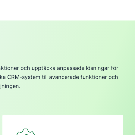
n
ktioner och upptäcka anpassade lösningar för
olika CRM-system till avancerade funktioner och
ljningen.
Öppnas i ett nytt fönster