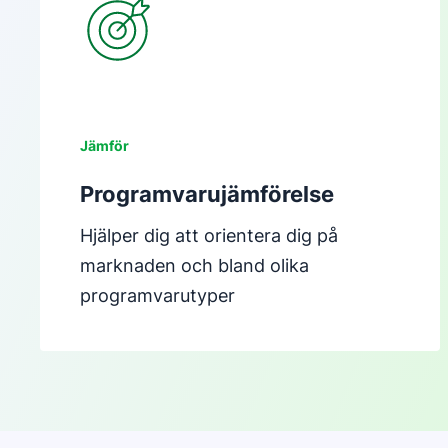
Öppnas i ett nytt fönster
Jämför
Programvarujämförelse
Hjälper dig att orientera dig på
marknaden och bland olika
programvarutyper