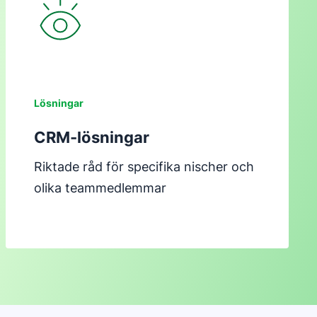
Öppnas i ett nytt fönster
Lösningar
CRM-lösningar
Riktade råd för specifika nischer och
olika teammedlemmar