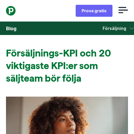
Prova gratis
Blog
Försäljning
Försäljning
Försäljnings-KPI och 20
Marknadsföring
viktigaste KPI:er som
Produkt uppdateringar
säljteam bör följa
Fallstudier
Öppnas i ett nytt fönster