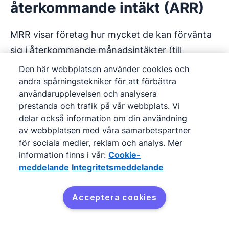
återkommande intäkt (ARR)
MRR visar företag hur mycket de kan förvänta
sig i återkommande månadsintäkter (till
exempel prenumerationer).
Den här webbplatsen använder cookies och
andra spårningstekniker för att förbättra
ARR beräknar intäkter från längre avtal eller
användarupplevelsen och analysera
prestanda och trafik på vår webbplats. Vi
prenumerationer, till exempel tvåårskontrakt.
delar också information om din användning
MRR ger en kortsiktig bild medan ARR visar den
av webbplatsen med våra samarbetspartner
långsiktiga trenden i intäkterna.
för sociala medier, reklam och analys. Mer
information finns i vår:
Cookie-
meddelande
Integritetsmeddelande
Så här beräknas MRR och ARR:
MRR = Totalt antal betalande kunder under
Acceptera cookies
månaden × genomsnittlig intäkt per kund den
månaden