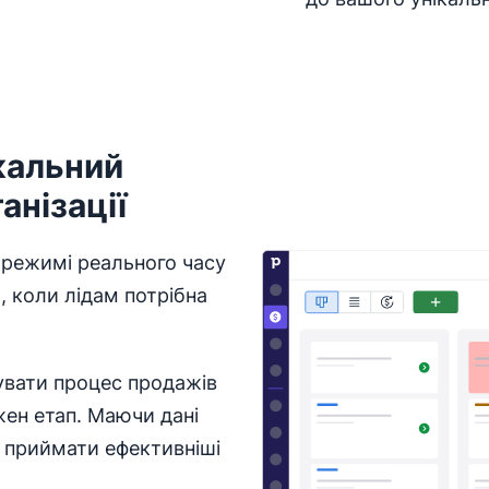
ікальний
анізації
 режимі реального часу
, коли лідам потрібна
увати процес продажів
жен етап. Маючи дані
е приймати ефективніші