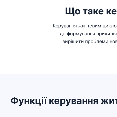
Що таке к
Керування життєвим циклом 
до формування прихильн
вирішити проблеми нови
Функції керування жит
Відкривається в новому вікні