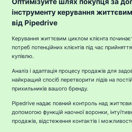
Оптимізуйте шлях покупця за д
інструменту керування життєвим
від Pipedrive
Керування життєвим циклом клієнта починаєт
потреб потенційних клієнтів під час прийнятт
купівлю.
Аналіз і адаптація процесу продажів для задо
найкращий спосіб перетворити лідів на постійн
прихильників вашого бренду.
Pipedrive надає повний контроль над життєви
допомогою функцій наочної воронки, інтуїтив
продажів, відстеження контактів і можливос