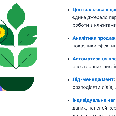
Централізовані да
єдине джерело пере
роботи з клієнтами
Аналітика продаж
показники ефектив
Автоматизація
пр
електронних листів
Лід-менеджмент
:
розподіляти лідів
Індивідуальне на
даних, панелей кер
до вашого унікаль