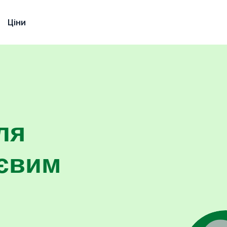
Ціни
ля
тєвим