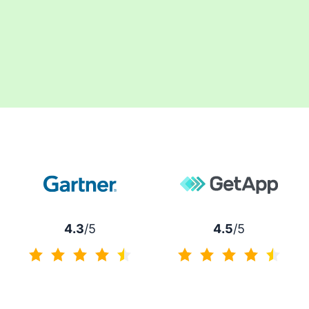
у вікні
4.3
/5
4.5
/5
4.3 із 5
4.5 із 5