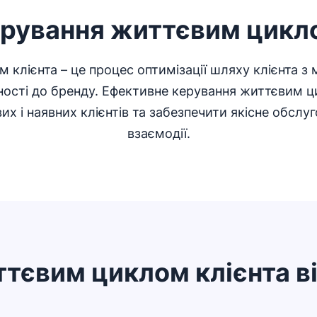
ерування життєвим цикло
клієнта – це процес оптимізації шляху клієнта з
ості до бренду. Ефективне керування життєвим ц
х і наявних клієнтів та забезпечити якісне обслуг
взаємодії.
тєвим циклом клієнта ві
Відкривається в новому вікні