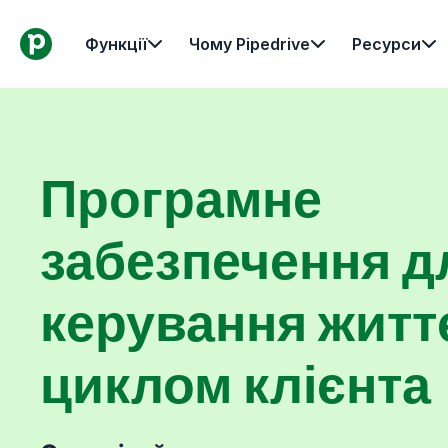
Функції
Чому Pipedrive
Ресурси
Програмне
забезпечення д
керування жит
циклом клієнта