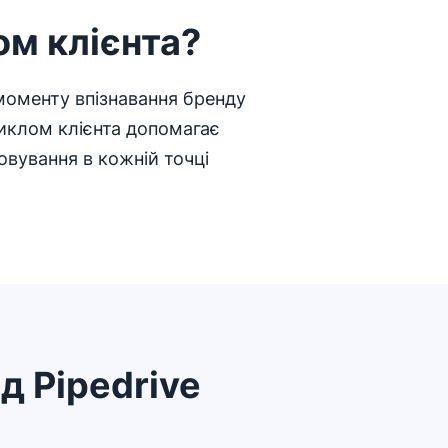
м клієнта?
 моменту впізнавання бренду
иклом клієнта допомагає
овування в кожній точці
д Pipedrive
Відкривається в новому вікні