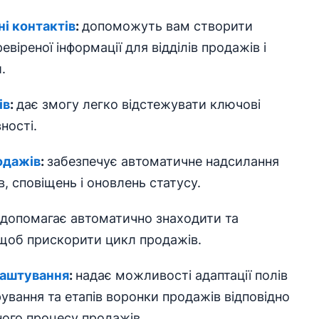
ні контактів
:
допоможуть вам створити
віреної інформації для відділів продажів і
.
ів
:
дає змогу легко відстежувати ключові
ності.
одажів
:
забезпечує автоматичне надсилання
, сповіщень і оновлень статусу.
допомагає автоматично знаходити та
, щоб прискорити цикл продажів.
лаштування
:
надає можливості адаптації полів
ування та етапів воронки продажів відповідно
ного процесу продажів.