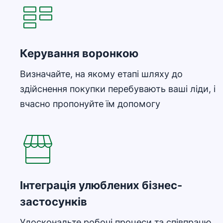
Керування воронкою
Визначайте, на якому етапі шляху до
здійснення покупки перебувають ваші ліди, і
вчасно пропонуйте їм допомогу
Відкривається в новому вікні
Інтеграція улюблених бізнес-
застосунків
Удоскональте робочі процеси та співпрацю,