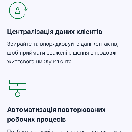
Централізація даних клієнтів
Збирайте та впорядковуйте дані контактів,
щоб приймати зважені рішення впродовж
життєвого циклу клієнта
Відкривається в новому вікні
Автоматизація повторюваних
робочих процесів
Позбавтеся адміністративних завдань, як-от