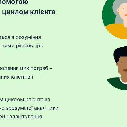
опомогою
 циклом клієнта
ься з розуміння
я ними рішень про
волення цих потреб –
их клієнтів і
м циклом клієнта за
но зрозумілої аналітики
тей налаштування.