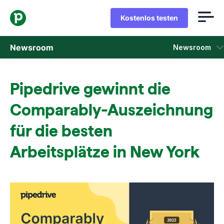
Kostenlos testen
Newsroom
Newsroom
Pressemitteilungen
​​​​Pipedrive gewinnt die
Vertriebseinblicke und -berichte
Comparably-Auszeichnung
Pressemappe
für die besten
Arbeitsplätze in New York
Pressekontakte
Medienspiegel