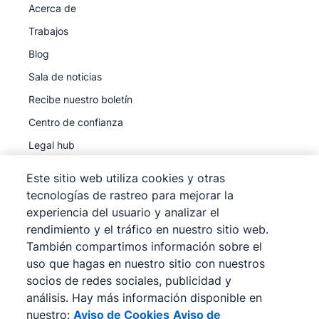
Acerca de
Trabajos
Blog
Sala de noticias
Recibe nuestro boletín
Centro de confianza
Legal hub
Subprocesadores
Este sitio web utiliza cookies y otras
tecnologías de rastreo para mejorar la
experiencia del usuario y analizar el
rendimiento y el tráfico en nuestro sitio web.
También compartimos información sobre el
©
2026
Pipedrive
uso que hagas en nuestro sitio con nuestros
Pipedrive
Términos de servicio
socios de redes sociales, publicidad y
Pipedrive
Aviso de privacidad
análisis. Hay más información disponible en
nuestro:
Aviso de Cookies
Aviso de
Mapa del sitio