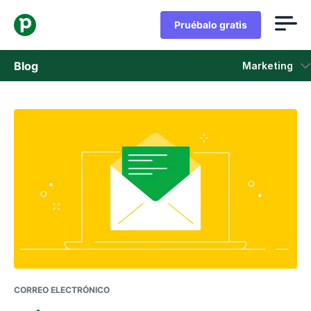
Pruébalo gratis
Blog
Marketing
Ventas
Marketing
Actualizaciones de Producto
Casos de estudio
Se abre en una nueva ventana
CORREO ELECTRÓNICO