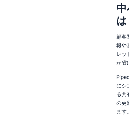
中
は
顧客
報や
レッ
が省
Pip
にシ
る共
の更
ます