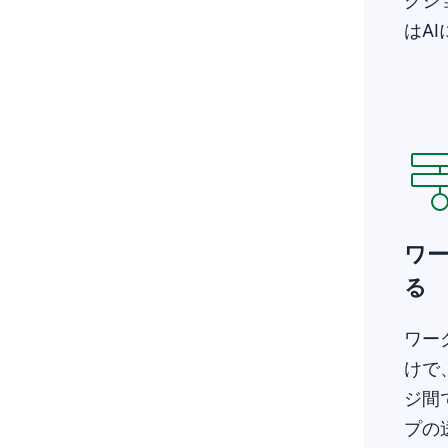
クシ
はA
新し
ワ
る
ワー
けで、
ジ間
プの