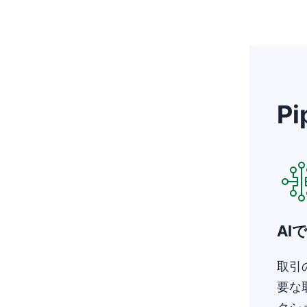
P
新し
AI
取引
要な