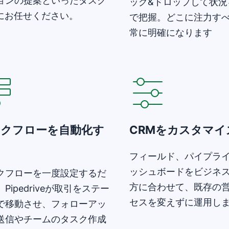
ョンの提案といったタスク
ッグ&ドロップして状況
Iにお任せください。
で把握。どこに注力す
常に明確になります
いウィンドウで開く
新しいウィンドウで開く
ークフローを自動化す
CRMをカスタマイ
フィールド、パイプラ
ッシュボードをビジネ
クフローを一度設定するだ
方に合わせて、既存の
Pipedriveが取引をステー
セスを変えずに運用し
で移動させ、フォローアッ
送信やチームのタスク作成