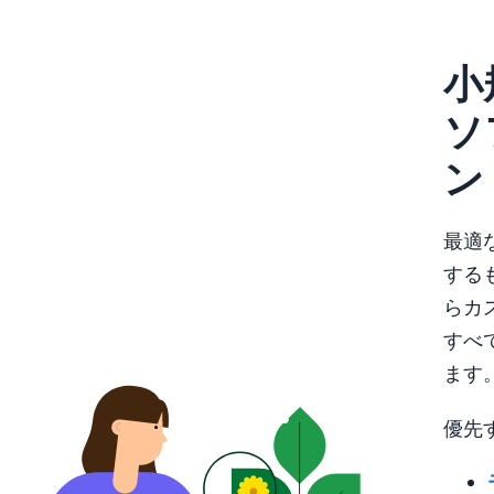
小
ソ
ン
最適
する
らカ
すべ
ます
優先