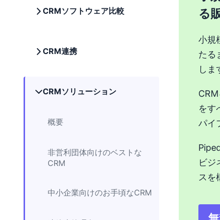
CRMソフトウェア比較
る
小規
CRM連携
たる
しま
CRMソリューション
CR
をす
概要
パイ
Pi
非営利団体向けのベストな
ビジ
CRM
スを
中小企業向けのお手頃なCRM
無