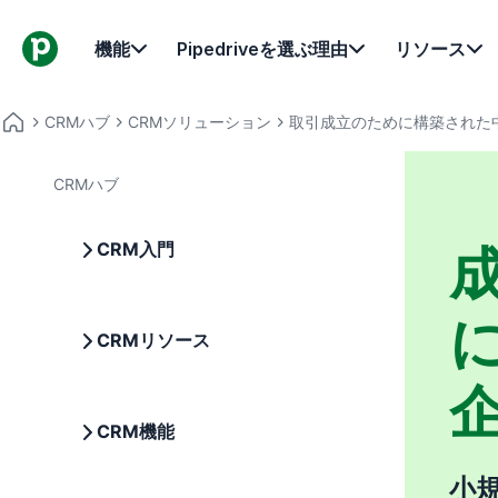
機能
Pipedriveを選ぶ理由
リソース
CRMハブ
CRMソリューション
取引成立のために構築された
CRMハブ
CRM入門
CRMリソース
CRM機能
小