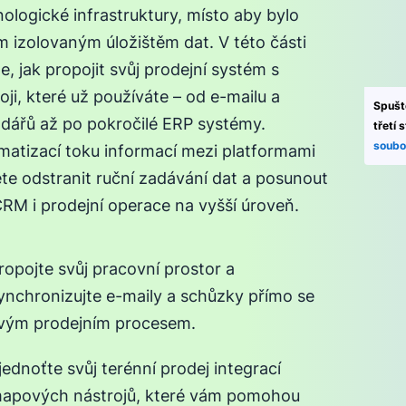
ologické infrastruktury, místo aby bylo
m izolovaným úložištěm dat. V této části
íte, jak propojit svůj prodejní systém s
oji, které už používáte – od e-mailu a
Spušt
ndářů až po pokročilé ERP systémy.
třetí 
soubo
matizací toku informací mezi platformami
te odstranit ruční zadávání dat a posunout
RM i prodejní operace na vyšší úroveň.
ropojte svůj pracovní prostor a
ynchronizujte e-maily a schůzky přímo se
vým prodejním procesem.
jednoťte svůj terénní prodej integrací
apových nástrojů, které vám pomohou