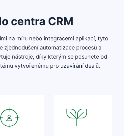
 do centra CRM
mi na míru nebo integracemi aplikací, tyto
e zjednodušení automatizace procesů a
uje nástroje, díky kterým se posunete od
stému vytvořenému pro uzavírání dealů.
Otevře se v novém okně
Otevře se v novém okně