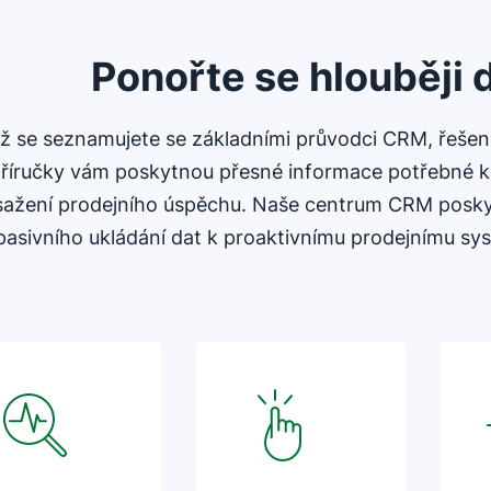
Ponořte se hlouběji
už se seznamujete se základními průvodci CRM, řešení
říručky vám poskytnou přesné informace potřebné k
ažení prodejního úspěchu. Naše centrum CRM poskyt
pasivního ukládání dat k proaktivnímu prodejnímu sy
Otevře se v novém okně
Otevře se v novém okně