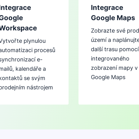
Integrace
Integrace
Google
Google Maps
Workspace
Zobrazte své prod
území a naplánujt
Vytvořte plynulou
další trasu pomocí
automatizaci procesů
integrovaného
synchronizací e-
zobrazení mapy v
mailů, kalendáře a
Google Maps
kontaktů se svým
prodejním nástrojem