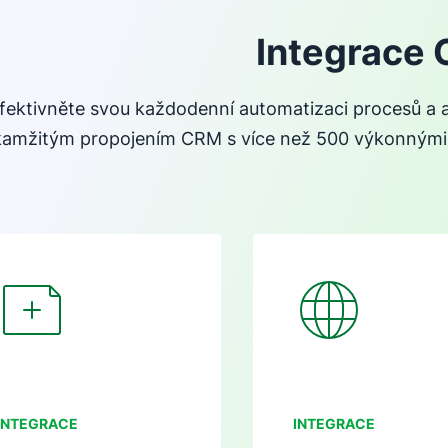
Integrace
fektivněte svou každodenní automatizaci procesů a a
amžitým propojením CRM s více než 500 výkonnými a
Otevře se v novém okně
Otevře se v novém 
NTEGRACE
INTEGRACE