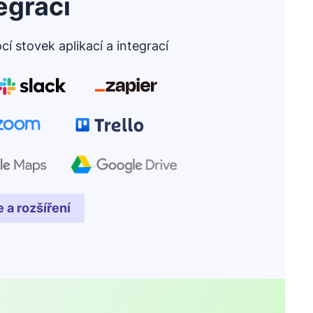
egrací
 stovek aplikací a integrací
 a rozšíření
 se v novém okně