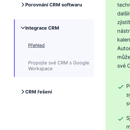
Porovnání CRM softwaru
techn
další
zjist
Integrace CRM
nástr
kale
Přehled
Auto
může
Propojte své CRM s Google
své C
Workspace
P
CRM řešení
s
s
S
m