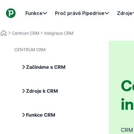
Funkce
Proč právě Pipedrive
Zdroje
Centrum CRM
Integrace CRM
CENTRUM CRM
Začínáme s CRM
C
Zdroje k CRM
i
Funkce CRM
CRM f