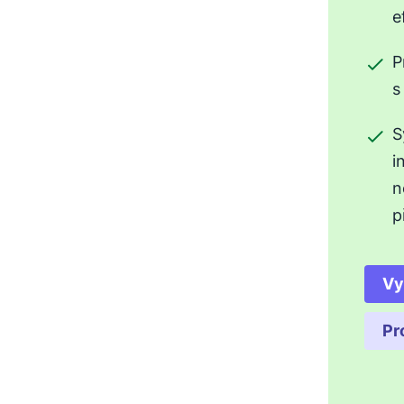
e
P
s
S
i
n
p
Vy
Pr