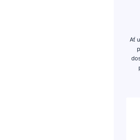
Ať 
p
dos