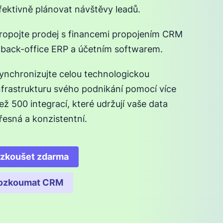
fektivně plánovat návštěvy leadů.
ropojte prodej s financemi propojením CRM
 back-office ERP a účetním softwarem.
ynchronizujte celou technologickou
nfrastrukturu svého podnikání pomocí více
ež 500 integrací, které udržují vaše data
řesná a konzistentní.
zkoušet zdarma
Otevře se v novém okně
ozkoumat CRM
Otevře se v novém okně