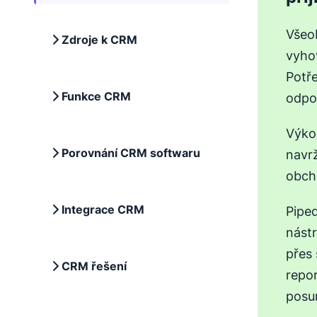
Všeo
Zdroje k CRM
vyho
Potř
Funkce CRM
odpo
Výko
Porovnání CRM softwaru
navr
obch
Integrace CRM
Pipe
nást
přes
CRM řešení
repor
posu