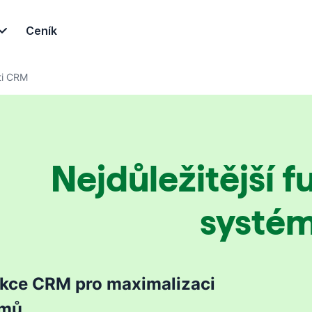
Ceník
ti CRM
Nejdůležitější
systé
kce CRM pro maximalizaci
jmů