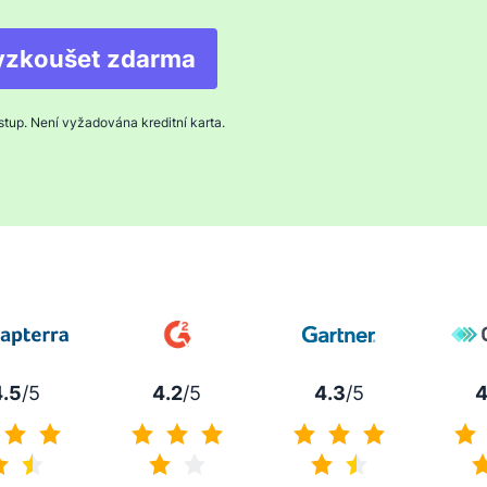
yzkoušet zdarma
ístup. Není vyžadována kreditní karta.
4.5
/5
4.2
/5
4.3
/5
4
4.5 z 5
4.2 z 5
4.3 z 5