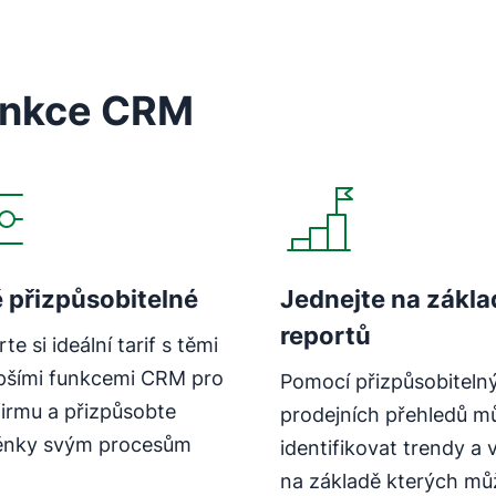
nkce CRM
Otevře se v novém okně
ě přizpůsobitelné
Jednejte na zákla
reportů
te si ideální tarif s těmi
epšími funkcemi CRM pro
Pomocí přizpůsobiteln
firmu a přizpůsobte
prodejních přehledů m
ěnky svým procesům
identifikovat trendy a 
na základě kterých mů