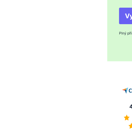
V
Plný př