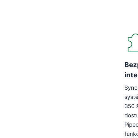
Bez
int
Sync
systé
350 š
dost
Pipe
funk