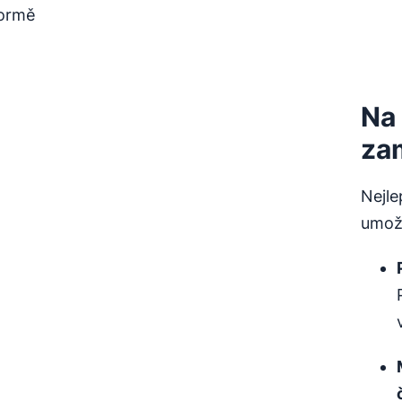
formě
Na
za
Nejl
umož