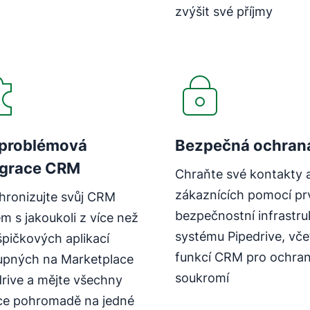
zvýšit své příjmy
problémová
Bezpečná ochran
egrace CRM
Chraňte své kontakty 
zákaznících pomocí prv
hronizujte svůj CRM
bezpečnostní infrastru
m s jakoukoli z více než
systému Pipedrive, vče
pičkových aplikací
funkcí CRM pro ochra
upných na Marketplace
soukromí
drive a mějte všechny
ce pohromadě na jedné