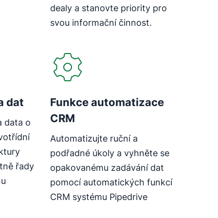
dealy a stanovte priority pro
svou informační činnost.
a dat
Funkce automatizace
CRM
a data o
otřídní
Automatizujte ruční a
ktury
podřadné úkoly a vyhněte se
tně řady
opakovanému zadávání dat
nu
pomocí automatických funkcí
CRM systému Pipedrive