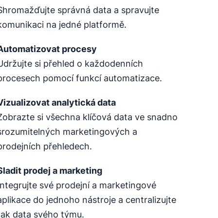
Shromažďujte správná data a spravujte
komunikaci na jedné platformě.
Automatizovat
procesy
Udržujte si přehled o každodenních
procesech pomocí funkcí automatizace.
Vizualizovat analytická data
Zobrazte si všechna klíčová data ve snadno
srozumitelných marketingových a
prodejních přehledech.
Sladit prodej a marketing
Integrujte své prodejní a marketingové
aplikace do jednoho nástroje a centralizujte
tak data svého týmu.