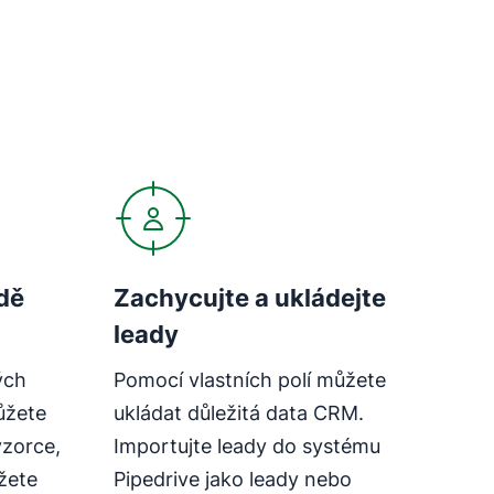
dě
Zachycujte a ukládejte
leady
ých
Pomocí vlastních polí můžete
ůžete
ukládat důležitá data CRM.
vzorce,
Importujte leady do systému
žete
Pipedrive jako leady nebo