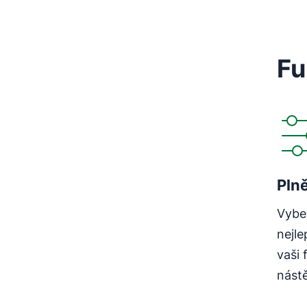
Fu
Pln
Vyber
nejl
vaši 
nást