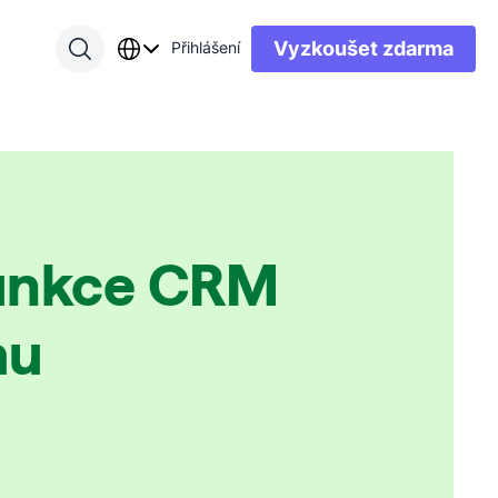
Vyzkoušet zdarma
Přihlášení
 funkce CRM
mu