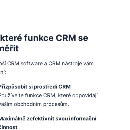
 které funkce CRM se
měřit
epší CRM software a CRM nástroje vám
ní:
Přizpůsobit si prostředí CRM
Používejte funkce CRM, které odpovídají
vašim obchodním procesům.
Maximálně zefektivnit svou informační
činnost