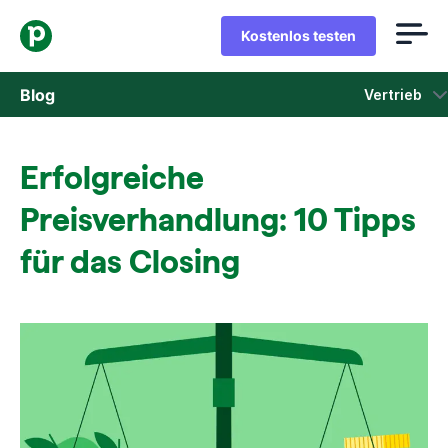
Kostenlos testen
Blog
Vertrieb
Vertrieb
Erfolgreiche
Marketing
Preisverhandlung: 10 Tipps
Produkt-Updates
für das Closing
Fallstudien
In neuem Fenster öffnen