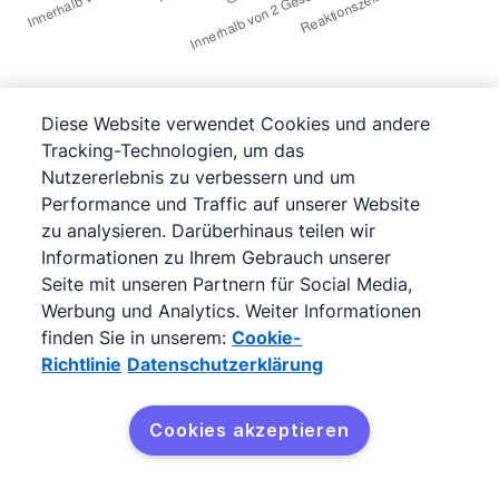
Diese Website verwendet Cookies und andere
Wenn Sie permanent präsent sind, erhöht sich
Tracking-Technologien, um das
die Sichtbarkeit Ihrer Marke und Ihrer Inhalte,
Nutzererlebnis zu verbessern und um
was wiederum zu mehr Bekanntheit und
Performance und Traffic auf unserer Website
letztlich zu mehr Umsatz führen kann.
zu analysieren. Darüberhinaus teilen wir
Informationen zu Ihrem Gebrauch unserer
Seite mit unseren Partnern für Social Media,
Allerdings kann es ohne die
richtige Strategie
Werbung und Analytics. Weiter Informationen
zeit- und ressourcenintensiv sein, immer
finden Sie in unserem:
Cookie-
verfügbar zu sein – insbesondere für kleine
Richtlinie
Datenschutzerklärung
Unternehmen. Um das zu bewerkstelligen,
können Sie etwa Marketing-
Cookies akzeptieren
Kostenlos testen
Automatisierungstools nutzen, einen
Redaktionsplan
erstellen, einen Social-Media-