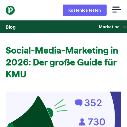
Kostenlos testen
Blog
Marketing
Vertrieb
Social-Media-Marketing in
Marketing
2026: Der große Guide für
Produkt-Updates
KMU
Fallstudien
In neuem Fenster öffnen