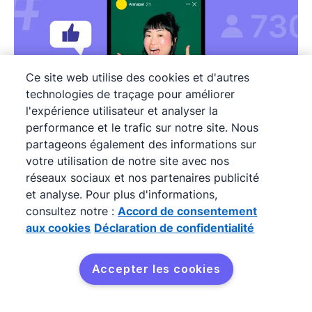
Ce site web utilise des cookies et d'autres
technologies de traçage pour améliorer
l'expérience utilisateur et analyser la
performance et le trafic sur notre site. Nous
partageons également des informations sur
Marketing d'influence : stratégies et
votre utilisation de notre site avec nos
bonnes pratiques
réseaux sociaux et nos partenaires publicité
et analyse. Pour plus d'informations,
Les entreprises, qu'elles soient start-up ou
consultez notre :
Accord de consentement
multinationales, ont compris que les leaders
aux cookies
Déclaration de confidentialité
d'opinion sur les réseaux sociaux pouvaient
avoir plus d'impact que les campagnes
Accepter les cookies
Essayez gratuitement
publicitaires classiques.