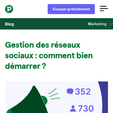
Essayer gratuitement
Blog
Marketing
Ventes
Gestion des réseaux
Marketing
sociaux : comment bien
Actus Produit
démarrer ?
Études de cas
S'ouvre dans une nouvelle fenêtre