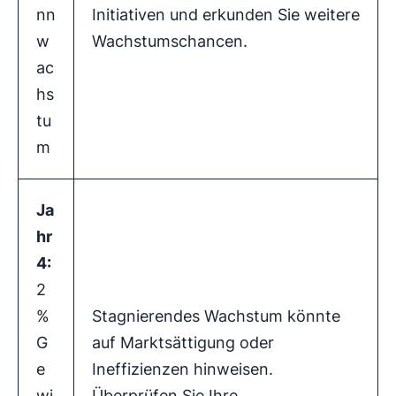
nn
Initiativen und erkunden Sie weitere
w
Wachstumschancen.
ac
hs
tu
m
Ja
hr
4:
2
%
Stagnierendes Wachstum könnte
G
auf Marktsättigung oder
e
Ineffizienzen hinweisen.
wi
Überprüfen Sie Ihre