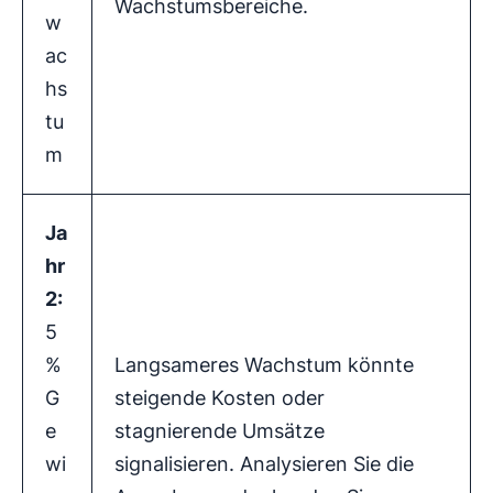
Wachstumsbereiche.
w
ac
hs
tu
m
Ja
hr
2:
5
%
Langsameres Wachstum könnte
G
steigende Kosten oder
e
stagnierende Umsätze
wi
signalisieren. Analysieren Sie die