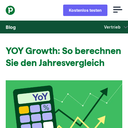
Kostenlos testen
Blog
Vertrieb
Vertrieb
YOY Growth: So berechnen
Marketing
Sie den Jahresvergleich
Produkt-Updates
Fallstudien
In neuem Fenster öffnen