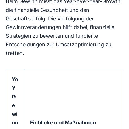
Beim Gewinn misst das Year-over-Year-Growth
die finanzielle Gesundheit und den
Geschäftserfolg. Die Verfolgung der
Gewinnveränderungen hilft dabei, finanzielle
Strategien zu bewerten und fundierte
Entscheidungen zur Umsatzoptimierung zu
treffen.
Yo
Y-
G
e
wi
nn
Einblicke und Maßnahmen