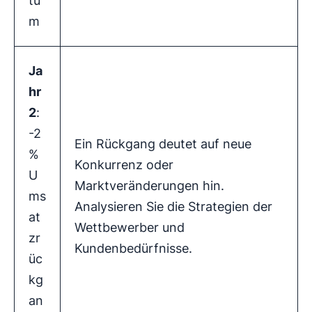
tu
m
Ja
hr
2
:
-2
Ein Rückgang deutet auf neue
%
Konkurrenz oder
U
Marktveränderungen hin.
ms
Analysieren Sie die Strategien der
at
Wettbewerber und
zr
Kundenbedürfnisse.
üc
kg
an