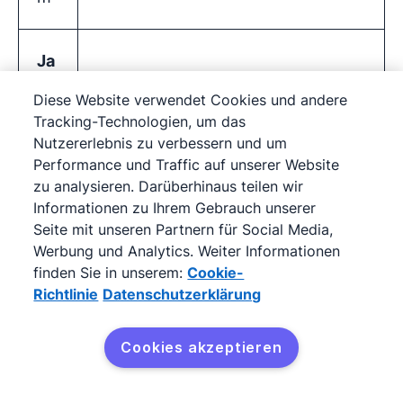
Ja
hr
Diese Website verwendet Cookies und andere
4
:
Tracking-Technologien, um das
7
Nutzererlebnis zu verbessern und um
Performance und Traffic auf unserer Website
%
zu analysieren. Darüberhinaus teilen wir
U
Stetiges Wachstum deutet auf
Informationen zu Ihrem Gebrauch unserer
ms
Stabilität hin. Behalten Sie Ihre
Seite mit unseren Partnern für Social Media,
at
Wettbewerbsfähigkeit bei.
Werbung und Analytics. Weiter Informationen
finden Sie in unserem:
Cookie-
zw
Richtlinie
Datenschutzerklärung
ac
hs
Cookies akzeptieren
tu
Kostenlos testen
m