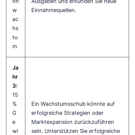
nn
Ausgaben und erkunden Sie neue
w
Einnahmequellen.
ac
hs
tu
m
Ja
hr
3:
15
%
Ein Wachstumsschub könnte auf
G
erfolgreiche Strategien oder
e
Marktexpansion zurückzuführen
wi
sein. Unterstützen Sie erfolgreiche