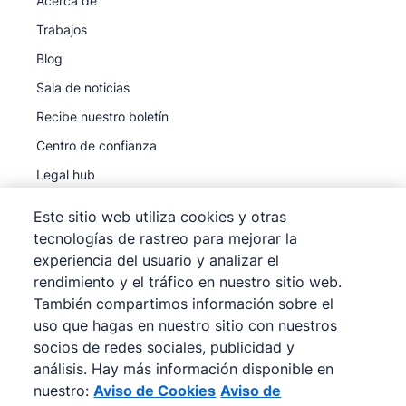
Acerca de
Trabajos
Blog
Sala de noticias
Recibe nuestro boletín
Centro de confianza
Legal hub
Subprocesadores
Este sitio web utiliza cookies y otras
tecnologías de rastreo para mejorar la
experiencia del usuario y analizar el
rendimiento y el tráfico en nuestro sitio web.
También compartimos información sobre el
©
2026
Pipedrive
uso que hagas en nuestro sitio con nuestros
Pipedrive
Términos de servicio
socios de redes sociales, publicidad y
Pipedrive
análisis. Hay más información disponible en
Aviso de privacidad
nuestro:
Aviso de Cookies
Aviso de
Mapa del sitio